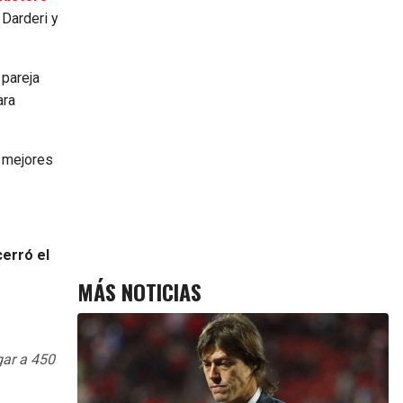
 Darderi y
 pareja
ara
y mejores
cerró el
MÁS NOTICIAS
gar a 450