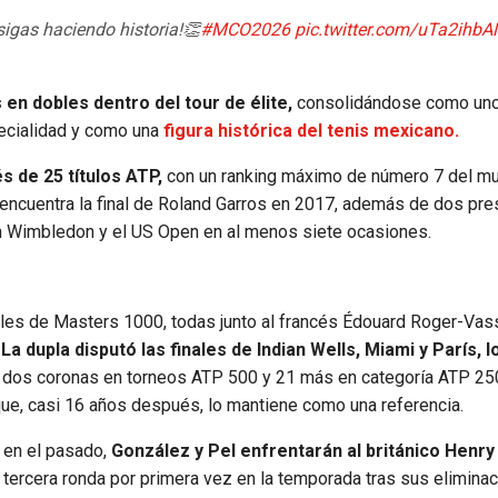
sigas haciendo historia!👏
#MCO2026
pic.twitter.com/uTa2ihb
 en dobles dentro del tour de élite,
consolidándose como uno
pecialidad y como una
figura histórica del tenis mexicano.
 de 25 títulos ATP,
con un ranking máximo de número 7 del m
encuentra la final de Roland Garros en 2017, además de dos pre
a en Wimbledon y el US Open en al menos siete ocasiones.
ales de Masters 1000, todas junto al francés Édouard Roger-Vass
La dupla disputó las finales de Indian Wells, Miami y París, 
 dos coronas en torneos ATP 500 y 21 más en categoría ATP 250
 que, casi 16 años después, lo mantiene como una referencia.
 en el pasado,
González y Pel enfrentarán al británico Henry
la tercera ronda por primera vez en la temporada tras sus elimina