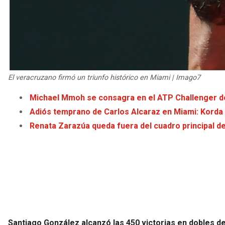
El veracruzano firmó un triunfo histórico en Miami | Imago7
Michael Mmoh se consagra en el ATP Challenger de
Adiós temprano de Carlos Alcaraz en Miami: Korda l
Renata Zarazúa queda fuera del cuadro principal d
Santiago González alcanzó las 450 victorias en dobles den