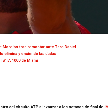
 Morelos tras remontar ante Taro Daniel
o elimina y enciende las dudas
el WTA 1000 de Miami
tro del circuito ATP al avanzar a los octavos de final del
M