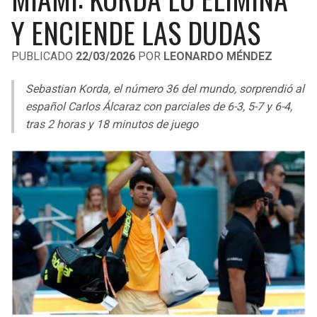
LIGA DE EXPANSIÓN MX
UEFA EUROPA LEAGUE
Y ENCIENDE LAS DUDAS
RAIDERS
CAVALIERS
LEAGUES CUP
UEFA CONFERENCE LEAGUE
PUBLICADO
22/03/2026
POR
LEONARDO MÉNDEZ
MLS
CHARGERS
PISTONS
Sebastian Korda, el número 36 del mundo, sorprendió al
COPA LIBERTADORES
español Carlos Álcaraz con parciales de 6-3, 5-7 y 6-4,
RAVENS
PACERS
tras 2 horas y 18 minutos de juego
COPA SUDAMERICANA
BENGALS
BUCKS
LIGA BETPLAY
BROWNS
HAWKS
OTRAS LIGAS
STEELERS
HORNETS
TEXANS
HEAT
COLTS
MAGIC