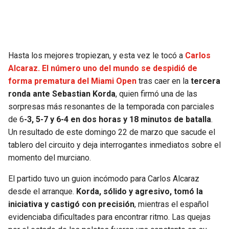
SEAHAWKS
PELICANS
BEARS
SPURS
Hasta los mejores tropiezan, y esta vez le tocó a
Carlos
Alcaraz. El número uno del mundo se despidió de
LIONS
NUGGETS
forma prematura del Miami Open
tras caer en la
tercera
ronda ante Sebastian Korda
, quien firmó una de las
PACKERS
TIMBERWOLVES
sorpresas más resonantes de la temporada con parciales
de 6
-3, 5-7 y 6-4 en dos horas y 18 minutos de batalla
.
VIKINGS
THUNDER
Un resultado de este domingo 22 de marzo que sacude el
tablero del circuito y deja interrogantes inmediatos sobre el
FALCONS
TRAIL BLAZERS
momento del murciano.
El partido tuvo un guion incómodo para Carlos Alcaraz
PANTHERS
JAZZ
desde el arranque.
Korda, sólido y agresivo, tomó la
iniciativa y castigó con precisión
, mientras el español
SAINTS
evidenciaba dificultades para encontrar ritmo. Las quejas