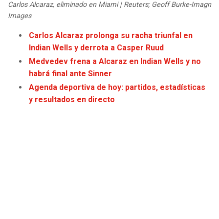
Carlos Alcaraz, eliminado en Miami | Reuters; Geoff Burke-Imagn
JAGUARS
WIZARDS
Images
TITANS
WARRIORS
Carlos Alcaraz prolonga su racha triunfal en
Indian Wells y derrota a Casper Ruud
COWBOYS
CLIPPERS
Medvedev frena a Alcaraz en Indian Wells y no
habrá final ante Sinner
GIANTS
LAKERS
Agenda deportiva de hoy: partidos, estadísticas
y resultados en directo
EAGLES
SUNS
COMMANDERS
KINGS
CARDINALS
MAVERICKS
RAMS
ROCKETS
49ERS
GRIZZLIES