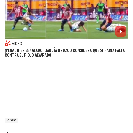
VIDEO
¡PENAL BIEN SEÑALADO! GARCÍA OROZCO CONSIDERA QUE SÍ HABÍA FALTA
CONTRA EL PIOJO ALVARADO
VIDEO