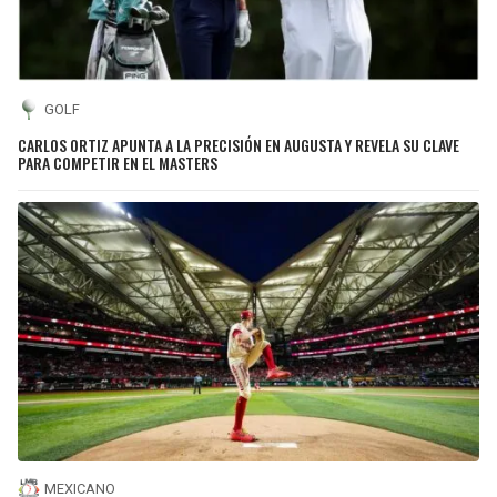
GOLF
CARLOS ORTIZ APUNTA A LA PRECISIÓN EN AUGUSTA Y REVELA SU CLAVE
PARA COMPETIR EN EL MASTERS
MEXICANO