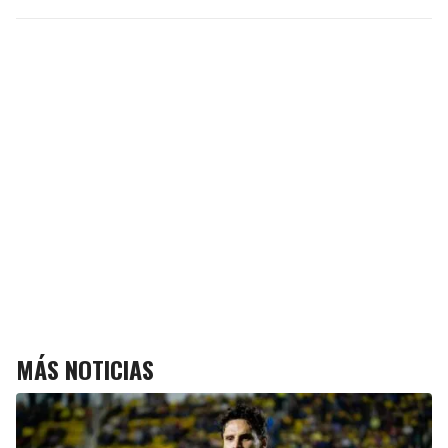
MÁS NOTICIAS