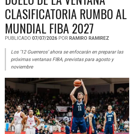
LIGA DE EXPANSIÓN MX
UEFA EUROPA LEAGUE
CLASIFICATORIA RUMBO AL
RAIDERS
CAVALIERS
LEAGUES CUP
UEFA CONFERENCE LEAGUE
MUNDIAL FIBA 2027
MLS
CHARGERS
PISTONS
PUBLICADO
07/07/2026
POR
RAMIRO RAMIREZ
COPA LIBERTADORES
RAVENS
PACERS
Los ’12 Guerreros’ ahora se enfocarán en preparar las
COPA SUDAMERICANA
próximas ventanas FIBA, previstas para agosto y
BENGALS
BUCKS
noviembre
LIGA BETPLAY
BROWNS
HAWKS
OTRAS LIGAS
STEELERS
HORNETS
TEXANS
HEAT
COLTS
MAGIC