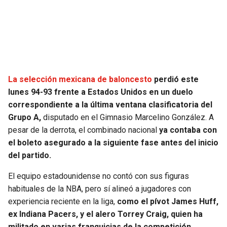
SEAHAWKS
PELICANS
BEARS
SPURS
LIONS
NUGGETS
La selección mexicana de baloncesto
perdió este
lunes 94-93 frente a Estados Unidos en un duelo
PACKERS
TIMBERWOLVES
correspondiente a la última ventana clasificatoria del
Grupo A,
disputado en el Gimnasio Marcelino González. A
VIKINGS
THUNDER
pesar de la derrota, el combinado nacional
ya contaba con
el boleto asegurado a la siguiente fase antes del inicio
FALCONS
TRAIL BLAZERS
del partido.
El equipo estadounidense no contó con sus figuras
PANTHERS
JAZZ
habituales de la NBA, pero sí alineó a jugadores con
experiencia reciente en la liga,
como el pívot James Huff,
SAINTS
ex Indiana Pacers, y el alero Torrey Craig, quien ha
militado en varias franquicias de la competición