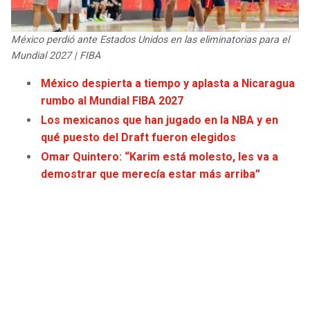
JAGUARS
WIZARDS
México perdió ante Estados Unidos en las eliminatorias para el
TITANS
WARRIORS
Mundial 2027 | FIBA
México despierta a tiempo y aplasta a Nicaragua
COWBOYS
CLIPPERS
rumbo al Mundial FIBA 2027
Los mexicanos que han jugado en la NBA y en
GIANTS
LAKERS
qué puesto del Draft fueron elegidos
Omar Quintero: “Karim está molesto, les va a
EAGLES
SUNS
demostrar que merecía estar más arriba”
COMMANDERS
KINGS
CARDINALS
MAVERICKS
RAMS
ROCKETS
49ERS
GRIZZLIES