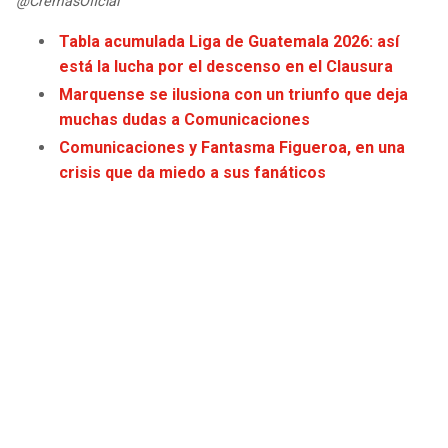
@CremasOficial
JAGUARS
WIZARDS
Tabla acumulada Liga de Guatemala 2026: así
está la lucha por el descenso en el Clausura
TITANS
WARRIORS
Marquense se ilusiona con un triunfo que deja
muchas dudas a Comunicaciones
COWBOYS
CLIPPERS
Comunicaciones y Fantasma Figueroa, en una
crisis que da miedo a sus fanáticos
GIANTS
LAKERS
EAGLES
SUNS
COMMANDERS
KINGS
CARDINALS
MAVERICKS
RAMS
ROCKETS
49ERS
GRIZZLIES