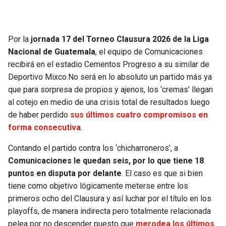
SEAHAWKS
PELICANS
Por la
jornada 17 del Torneo Clausura 2026 de la Liga
BEARS
SPURS
Nacional de Guatemala
, el equipo de Comunicaciones
recibirá en el estadio Cementos Progreso a su similar de
LIONS
NUGGETS
Deportivo Mixco.No será en lo absoluto un partido más ya
que para sorpresa de propios y ajenos, los ‘cremas’ llegan
PACKERS
TIMBERWOLVES
al cotejo en medio de una crisis total de resultados luego
de haber perdido
sus últimos cuatro compromisos en
VIKINGS
THUNDER
forma consecutiva
.
Contando el partido contra los ‘chicharroneros’, a
FALCONS
TRAIL BLAZERS
Comunicaciones le quedan seis, por lo que tiene 18
puntos en disputa por delante
. El caso es que si bien
PANTHERS
JAZZ
tiene como objetivo lógicamente meterse entre los
primeros ocho del Clausura y así luchar por el título en los
SAINTS
playoffs, de manera indirecta pero totalmente relacionada
pelea por no descender puesto que
merodea los últimos