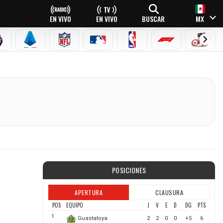
EN VIVO
EN VIVO
BUSCAR
MX
PREMIER LEAGUE
SERIE A
NFL
MLB
NBA
FÓRMULA 1
CICLI