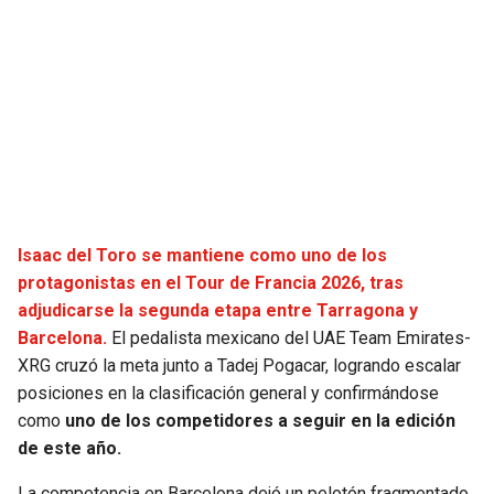
SEAHAWKS
PELICANS
BEARS
SPURS
LIONS
NUGGETS
PACKERS
TIMBERWOLVES
Isaac del Toro se mantiene como uno de los
VIKINGS
THUNDER
protagonistas en el Tour de Francia 2026, tras
adjudicarse la segunda etapa entre Tarragona y
FALCONS
TRAIL BLAZERS
Barcelona.
El pedalista mexicano del UAE Team Emirates-
XRG cruzó la meta junto a Tadej Pogacar, logrando escalar
PANTHERS
JAZZ
posiciones en la clasificación general y confirmándose
como
uno de los competidores a seguir en la edición
SAINTS
de este año.
La competencia en Barcelona dejó un pelotón fragmentado