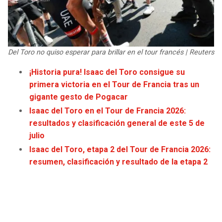
JAGUARS
WIZARDS
TITANS
WARRIORS
Del Toro no quiso esperar para brillar en el tour francés | Reuters
COWBOYS
CLIPPERS
¡Historia pura! Isaac del Toro consigue su
primera victoria en el Tour de Francia tras un
GIANTS
LAKERS
gigante gesto de Pogacar
Isaac del Toro en el Tour de Francia 2026:
EAGLES
SUNS
resultados y clasificación general de este 5 de
julio
COMMANDERS
KINGS
Isaac del Toro, etapa 2 del Tour de Francia 2026:
resumen, clasificación y resultado de la etapa 2
CARDINALS
MAVERICKS
RAMS
ROCKETS
49ERS
GRIZZLIES