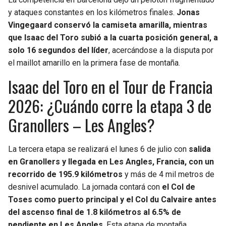
BUCCANEERS
y ataques constantes en los kilómetros finales.
Jonas
Vingegaard conservó la camiseta amarilla, mientras
que Isaac del Toro subió a la cuarta posición general, a
solo 16 segundos del líder
, acercándose a la disputa por
el maillot amarillo en la primera fase de montaña.
Isaac del Toro en el Tour de Francia
2026: ¿Cuándo corre la etapa 3 de
Granollers – Les Angles?
La tercera etapa se realizará el lunes 6 de julio con
salida
en Granollers y llegada en Les Angles, Francia, con un
recorrido de 195.9 kilómetros
y más de 4 mil metros de
desnivel acumulado. La jornada contará con
el Col de
Toses como puerto principal y el Col du Calvaire antes
del ascenso final de 1.8 kilómetros al 6.5% de
pendiente en Les Angles
. Esta etapa de montaña