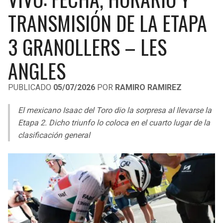
LIGA DE EXPANSIÓN MX
UEFA EUROPA LEAGUE
TRANSMISIÓN DE LA ETAPA
RAIDERS
CAVALIERS
LEAGUES CUP
UEFA CONFERENCE LEAGUE
3 GRANOLLERS – LES
MLS
CHARGERS
PISTONS
ANGLES
COPA LIBERTADORES
RAVENS
PACERS
PUBLICADO
05/07/2026
POR
RAMIRO RAMIREZ
COPA SUDAMERICANA
BENGALS
BUCKS
El mexicano Isaac del Toro dio la sorpresa al llevarse la
LIGA BETPLAY
Etapa 2. Dicho triunfo lo coloca en el cuarto lugar de la
BROWNS
HAWKS
clasificación general
OTRAS LIGAS
STEELERS
HORNETS
TEXANS
HEAT
COLTS
MAGIC