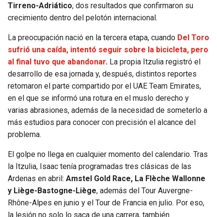
Tirreno-Adriático
, dos resultados que confirmaron su
crecimiento dentro del pelotón internacional.
SEAHAWKS
PELICANS
La preocupación nació en la tercera etapa, cuando
Del Toro
BEARS
SPURS
sufrió una caída, intentó seguir sobre la bicicleta, pero
al final tuvo que abandonar
.
La propia Itzulia registró el
LIONS
NUGGETS
desarrollo de esa jornada y, después, distintos reportes
retomaron el parte compartido por el UAE Team Emirates,
PACKERS
TIMBERWOLVES
en el que se informó una rotura en el muslo derecho y
varias abrasiones, además de la necesidad de someterlo a
VIKINGS
THUNDER
más estudios para conocer con precisión el alcance del
problema.
FALCONS
TRAIL BLAZERS
El golpe no llega en cualquier momento del calendario. Tras
la Itzulia, Isaac tenía programadas tres clásicas de las
PANTHERS
JAZZ
Ardenas en abril:
Amstel Gold Race, La Flèche Wallonne
y Liège-Bastogne-Liège
, además del Tour Auvergne-
SAINTS
Rhône-Alpes en junio y el Tour de Francia en julio. Por eso,
la lesión no solo lo saca de una carrera, también