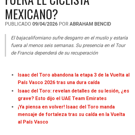
LIGA DE EXPANSIÓN MX
UEFA EUROPA LEAGUE
MEXICANO?
RAIDERS
CAVALIERS
LEAGUES CUP
UEFA CONFERENCE LEAGUE
PUBLICADO
09/04/2026
POR
ABRAHAM BENCID
MLS
CHARGERS
PISTONS
El bajacaliforniano sufre desgarro en el muslo y estaría
COPA LIBERTADORES
fuera al menos seis semanas. Su presencia en el Tour
RAVENS
PACERS
de Francia dependerá de su recuperación
COPA SUDAMERICANA
BENGALS
BUCKS
LIGA BETPLAY
Isaac del Toro abandona la etapa 3 de la Vuelta al
BROWNS
HAWKS
País Vasco 2026 tras una dura caída
OTRAS LIGAS
Isaac del Toro: revelan detalles de su lesión, ¿es
STEELERS
HORNETS
grave? Esto dijo el UAE Team Emirates
¡Ya piensa en volver! Isaac del Toro manda
TEXANS
HEAT
mensaje de fortaleza tras su caída en la Vuelta
al País Vasco
COLTS
MAGIC