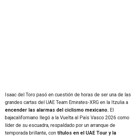
JAGUARS
WIZARDS
TITANS
WARRIORS
COWBOYS
CLIPPERS
GIANTS
LAKERS
EAGLES
SUNS
COMMANDERS
KINGS
Isaac del Toro pasó en cuestión de horas de ser una de las
CARDINALS
MAVERICKS
grandes cartas del UAE Team Emirates-XRG en la Itzulia a
encender las alarmas del ciclismo mexicano.
El
RAMS
ROCKETS
bajacaliforniano llegó a la Vuelta al País Vasco 2026 como
líder de su escuadra, respaldado por un arranque de
temporada brillante, con
títulos en el UAE Tour y la
49ERS
GRIZZLIES