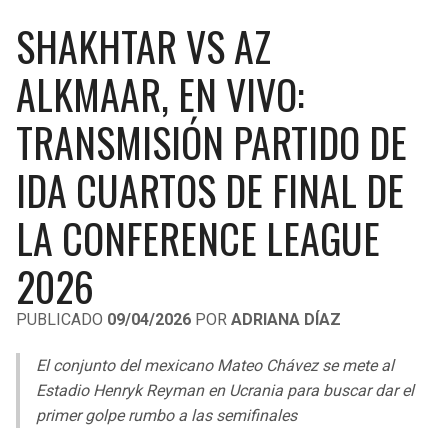
LIGA DE EXPANSIÓN MX
UEFA EUROPA LEAGUE
SHAKHTAR VS AZ
RAIDERS
CAVALIERS
LEAGUES CUP
UEFA CONFERENCE LEAGUE
ALKMAAR, EN VIVO:
MLS
CHARGERS
PISTONS
TRANSMISIÓN PARTIDO DE
COPA LIBERTADORES
RAVENS
PACERS
IDA CUARTOS DE FINAL DE
COPA SUDAMERICANA
BENGALS
BUCKS
LA CONFERENCE LEAGUE
LIGA BETPLAY
BROWNS
HAWKS
2026
OTRAS LIGAS
STEELERS
HORNETS
PUBLICADO
09/04/2026
POR
ADRIANA DÍAZ
TEXANS
HEAT
El conjunto del mexicano Mateo Chávez se mete al
Estadio Henryk Reyman en Ucrania para buscar dar el
primer golpe rumbo a las semifinales
COLTS
MAGIC