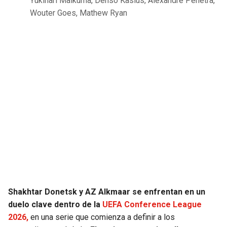
Yukinari Maikuma, Denso Kasius, Alexandre Penetra,
Wouter Goes, Mathew Ryan
SEAHAWKS
PELICANS
BEARS
SPURS
LIONS
NUGGETS
PACKERS
TIMBERWOLVES
VIKINGS
THUNDER
FALCONS
TRAIL BLAZERS
PANTHERS
JAZZ
Shakhtar Donetsk y AZ Alkmaar se enfrentan en un
duelo clave dentro de la
SAINTS
UEFA Conference League
2026,
en una serie que comienza a definir a los