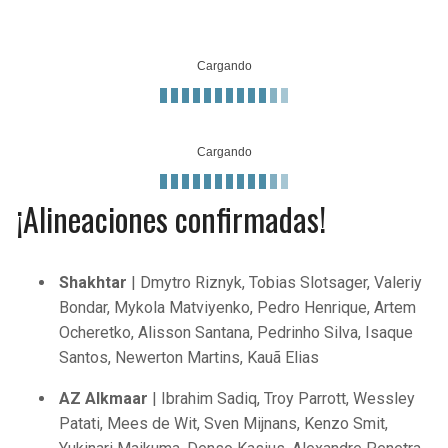
JAGUARS
WIZARDS
TITANS
WARRIORS
COWBOYS
CLIPPERS
GIANTS
LAKERS
¡Alineaciones confirmadas!
EAGLES
SUNS
COMMANDERS
KINGS
Shakhtar
| Dmytro Riznyk, Tobias Slotsager, Valeriy
Bondar, Mykola Matviyenko, Pedro Henrique, Artem
CARDINALS
MAVERICKS
Ocheretko, Alisson Santana, Pedrinho Silva, Isaque
Santos, Newerton Martins, Kauã Elias
RAMS
ROCKETS
AZ Alkmaar
| Ibrahim Sadiq, Troy Parrott, Wessley
Patati, Mees de Wit, Sven Mijnans, Kenzo Smit,
49ERS
GRIZZLIES