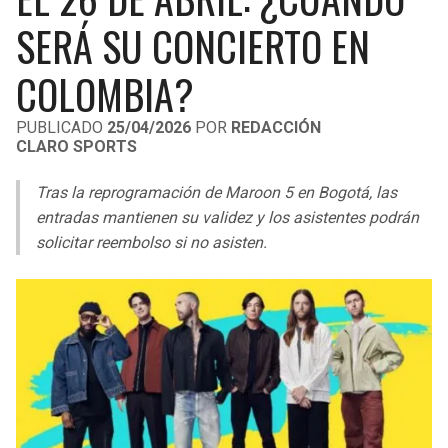
LIGA DE EXPANSIÓN MX
UEFA EUROPA LEAGUE
SERÁ SU CONCIERTO EN
RAIDERS
CAVALIERS
LEAGUES CUP
UEFA CONFERENCE LEAGUE
COLOMBIA?
MLS
CHARGERS
PISTONS
PUBLICADO
25/04/2026
POR
REDACCIÓN
CLARO SPORTS
COPA LIBERTADORES
RAVENS
PACERS
Tras la reprogramación de Maroon 5 en Bogotá, las
COPA SUDAMERICANA
BENGALS
BUCKS
entradas mantienen su validez y los asistentes podrán
LIGA BETPLAY
solicitar reembolso si no asisten.
BROWNS
HAWKS
OTRAS LIGAS
STEELERS
HORNETS
TEXANS
HEAT
COLTS
MAGIC