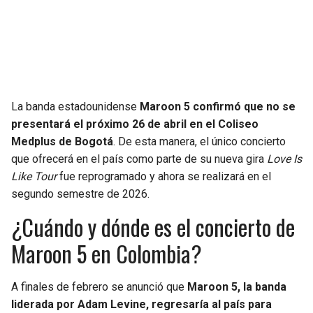
SEAHAWKS
PELICANS
BEARS
SPURS
LIONS
NUGGETS
La banda estadounidense
Maroon 5 confirmó que no se
presentará el próximo 26 de abril en el Coliseo
PACKERS
TIMBERWOLVES
Medplus de Bogotá
. De esta manera, el único concierto
que ofrecerá en el país como parte de su nueva gira
Love Is
VIKINGS
THUNDER
Like Tour
fue reprogramado y ahora se realizará en el
segundo semestre de 2026.
FALCONS
TRAIL BLAZERS
¿Cuándo y dónde es el concierto de
Maroon 5 en Colombia?
PANTHERS
JAZZ
SAINTS
A finales de febrero se anunció que
Maroon 5, la banda
liderada por Adam Levine, regresaría al país para