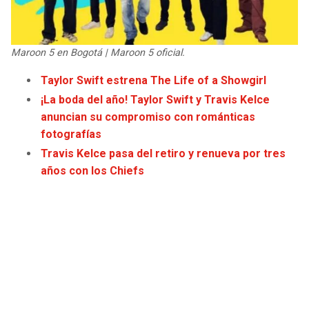
JAGUARS
WIZARDS
TITANS
WARRIORS
Maroon 5 en Bogotá | Maroon 5 oficial.
Taylor Swift estrena The Life of a Showgirl
COWBOYS
CLIPPERS
¡La boda del año! Taylor Swift y Travis Kelce
anuncian su compromiso con románticas
GIANTS
LAKERS
fotografías
Travis Kelce pasa del retiro y renueva por tres
EAGLES
SUNS
años con los Chiefs
COMMANDERS
KINGS
CARDINALS
MAVERICKS
RAMS
ROCKETS
49ERS
GRIZZLIES