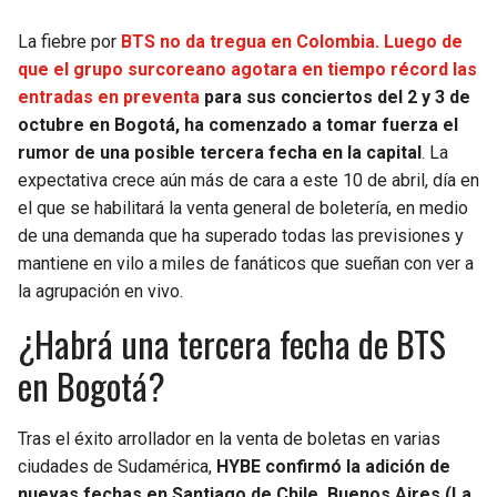
La fiebre por
BTS no da tregua en Colombia. Luego de
SEAHAWKS
PELICANS
que el grupo surcoreano agotara en tiempo récord las
entradas en preventa
para sus conciertos del 2 y 3 de
BEARS
SPURS
octubre en Bogotá, ha comenzado a tomar fuerza el
rumor de una posible tercera fecha en la capital
. La
LIONS
NUGGETS
expectativa crece aún más de cara a este 10 de abril, día en
el que se habilitará la venta general de boletería, en medio
PACKERS
TIMBERWOLVES
de una demanda que ha superado todas las previsiones y
mantiene en vilo a miles de fanáticos que sueñan con ver a
VIKINGS
THUNDER
la agrupación en vivo.
¿Habrá una tercera fecha de BTS
FALCONS
TRAIL BLAZERS
en Bogotá?
PANTHERS
JAZZ
Tras el éxito arrollador en la venta de boletas en varias
SAINTS
ciudades de Sudamérica,
HYBE confirmó la adición de
nuevas fechas en Santiago de Chile, Buenos Aires (La