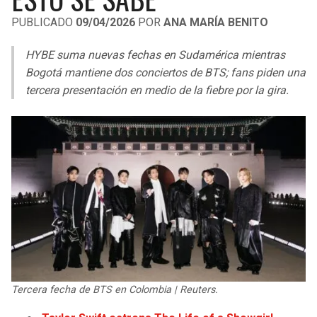
LIGA DE EXPANSIÓN MX
UEFA EUROPA LEAGUE
PUBLICADO
09/04/2026
POR
ANA MARÍA BENITO
RAIDERS
CAVALIERS
LEAGUES CUP
UEFA CONFERENCE LEAGUE
HYBE suma nuevas fechas en Sudamérica mientras
MLS
Bogotá mantiene dos conciertos de BTS; fans piden una
CHARGERS
PISTONS
tercera presentación en medio de la fiebre por la gira.
COPA LIBERTADORES
RAVENS
PACERS
COPA SUDAMERICANA
BENGALS
BUCKS
LIGA BETPLAY
BROWNS
HAWKS
OTRAS LIGAS
STEELERS
HORNETS
TEXANS
HEAT
Tercera fecha de BTS en Colombia | Reuters.
COLTS
MAGIC