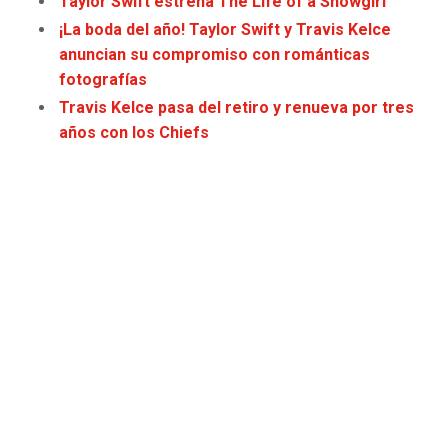
Taylor Swift estrena The Life of a Showgirl
JAGUARS
WIZARDS
¡La boda del año! Taylor Swift y Travis Kelce
anuncian su compromiso con románticas
TITANS
WARRIORS
fotografías
Travis Kelce pasa del retiro y renueva por tres
COWBOYS
CLIPPERS
años con los Chiefs
GIANTS
LAKERS
EAGLES
SUNS
COMMANDERS
KINGS
CARDINALS
MAVERICKS
RAMS
ROCKETS
49ERS
GRIZZLIES