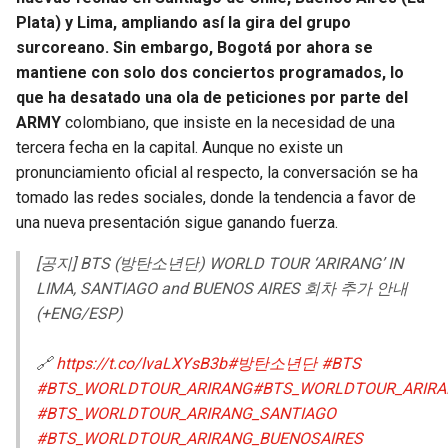
BUCCANEERS
Plata) y Lima, ampliando así la gira del grupo
surcoreano. Sin embargo, Bogotá por ahora se
mantiene con solo dos conciertos programados, lo
que ha desatado una ola de peticiones por parte del
ARMY
colombiano, que insiste en la necesidad de una
tercera fecha en la capital. Aunque no existe un
pronunciamiento oficial al respecto, la conversación se ha
tomado las redes sociales, donde la tendencia a favor de
una nueva presentación sigue ganando fuerza.
[공지] BTS (방탄소년단) WORLD TOUR ‘ARIRANG’ IN
LIMA, SANTIAGO and BUENOS AIRES 회차 추가 안내
(+ENG/ESP)
🔗
https://t.co/lvaLXYsB3b
#방탄소년단
#BTS
#BTS_WORLDTOUR_ARIRANG
#BTS_WORLDTOUR_ARIRA
#BTS_WORLDTOUR_ARIRANG_SANTIAGO
#BTS_WORLDTOUR_ARIRANG_BUENOSAIRES