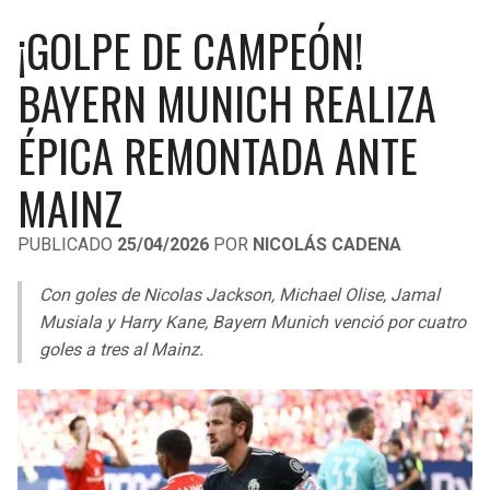
LIGA DE EXPANSIÓN MX
UEFA EUROPA LEAGUE
¡GOLPE DE CAMPEÓN!
RAIDERS
CAVALIERS
LEAGUES CUP
UEFA CONFERENCE LEAGUE
BAYERN MUNICH REALIZA
MLS
CHARGERS
PISTONS
ÉPICA REMONTADA ANTE
COPA LIBERTADORES
RAVENS
PACERS
MAINZ
COPA SUDAMERICANA
BENGALS
BUCKS
PUBLICADO
25/04/2026
POR
NICOLÁS CADENA
LIGA BETPLAY
BROWNS
HAWKS
Con goles de Nicolas Jackson, Michael Olise, Jamal
OTRAS LIGAS
Musiala y Harry Kane, Bayern Munich venció por cuatro
STEELERS
HORNETS
goles a tres al Mainz.
TEXANS
HEAT
COLTS
MAGIC