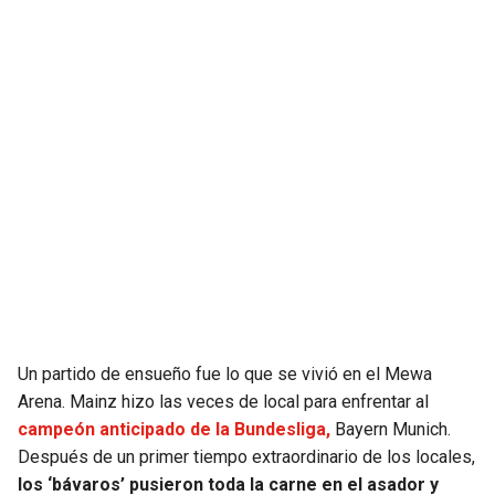
SEAHAWKS
PELICANS
BEARS
SPURS
LIONS
NUGGETS
PACKERS
TIMBERWOLVES
VIKINGS
THUNDER
FALCONS
TRAIL BLAZERS
Un partido de ensueño fue lo que se vivió en el Mewa
PANTHERS
JAZZ
Arena. Mainz hizo las veces de local para enfrentar al
campeón anticipado de la Bundesliga,
Bayern Munich.
SAINTS
Después de un primer tiempo extraordinario de los locales,
los ‘bávaros’ pusieron toda la carne en el asador y