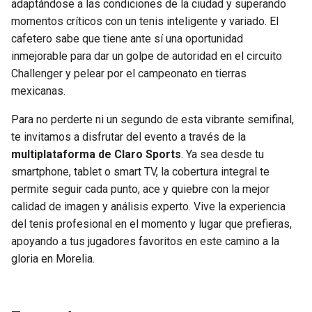
adaptándose a las condiciones de la ciudad y superando
momentos críticos con un tenis inteligente y variado. El
SEAHAWKS
PELICANS
cafetero sabe que tiene ante sí una oportunidad
inmejorable para dar un golpe de autoridad en el circuito
BEARS
SPURS
Challenger y pelear por el campeonato en tierras
mexicanas.
LIONS
NUGGETS
Para no perderte ni un segundo de esta vibrante semifinal,
PACKERS
TIMBERWOLVES
te invitamos a disfrutar del evento a través de la
multiplataforma de Claro Sports
. Ya sea desde tu
smartphone, tablet o smart TV, la cobertura integral te
VIKINGS
THUNDER
permite seguir cada punto, ace y quiebre con la mejor
calidad de imagen y análisis experto. Vive la experiencia
FALCONS
TRAIL BLAZERS
del tenis profesional en el momento y lugar que prefieras,
apoyando a tus jugadores favoritos en este camino a la
PANTHERS
JAZZ
gloria en Morelia.
SAINTS