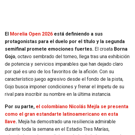
JAGUARS
WIZARDS
TITANS
WARRIORS
El
Morelia Open 2026
está definiendo a sus
COWBOYS
CLIPPERS
protagonistas para el duelo por el título y la segunda
semifinal promete emociones fuertes.
El croata
Borna
GIANTS
LAKERS
Gojo
, octavo sembrado del torneo, llega tras una exhibición
de potencia y servicios imparables que han dejado claro
EAGLES
SUNS
por qué es uno de los favoritos de la afición. Con su
característico juego agresivo desde el fondo de la pista,
COMMANDERS
KINGS
Gojo busca imponer condiciones y frenar el ímpetu de su
rival para inscribir su nombre en la última instancia.
CARDINALS
MAVERICKS
Por su parte,
el colombiano Nicolás Mejía se presenta
como el gran estandarte latinoamericano en esta
RAMS
ROCKETS
llave
.
Mejía ha demostrado una resiliencia admirable
durante toda la semana en el Estadio Tres Marías,
49ERS
GRIZZLIES