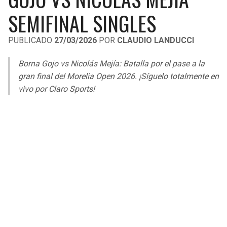
LIGA DE EXPANSIÓN MX
UEFA EUROPA LEAGUE
SEMIFINAL SINGLES
RAIDERS
CAVALIERS
LEAGUES CUP
UEFA CONFERENCE LEAGUE
PUBLICADO
27/03/2026
POR
CLAUDIO LANDUCCI
MLS
CHARGERS
PISTONS
Borna Gojo vs Nicolás Mejía: Batalla por el pase a la
COPA LIBERTADORES
gran final del Morelia Open 2026. ¡Síguelo totalmente en
RAVENS
PACERS
vivo por Claro Sports!
COPA SUDAMERICANA
BENGALS
BUCKS
LIGA BETPLAY
BROWNS
HAWKS
OTRAS LIGAS
STEELERS
HORNETS
TEXANS
HEAT
COLTS
MAGIC