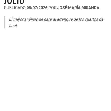
LIGA DE EXPANSIÓN MX
UEFA EUROPA LEAGUE
PUBLICADO
08/07/2026
POR
JOSÉ MARÍA MIRANDA
RAIDERS
CAVALIERS
LEAGUES CUP
UEFA CONFERENCE LEAGUE
El mejor análisis de cara al arranque de los cuartos de
MLS
final
CHARGERS
PISTONS
COPA LIBERTADORES
RAVENS
PACERS
COPA SUDAMERICANA
BENGALS
BUCKS
LIGA BETPLAY
BROWNS
HAWKS
OTRAS LIGAS
STEELERS
HORNETS
TEXANS
HEAT
COLTS
MAGIC