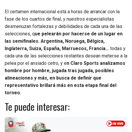
JAGUARS
WIZARDS
El certamen internacional está a horas de arrancar con la
fase de los cuartos de final, y nuestros especialistas
TITANS
WARRIORS
desmenuzan fortalezas y debilidades de cada una de las
selecciones, q
ue pelearán por hacerse de un lugar en
COWBOYS
CLIPPERS
las semifinales. Argentina, Noruega, Bélgica,
Inglaterra, Suiza, España, Marruecos, Francia…
todas y
GIANTS
LAKERS
cada una de las selecciones restantes desean meterse a la
pelea por el ansiado cetro, y e
n Claro Sports analizamos
EAGLES
SUNS
hombre por hombre, jugada tras jugada, posibles
alineaciones y más, en busca de definir que
COMMANDERS
KINGS
representativo brillará más en esta etapa final del
torneo.
CARDINALS
MAVERICKS
Te puede interesar:
RAMS
ROCKETS
49ERS
GRIZZLIES