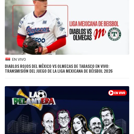
SEAHAWKS
PELICANS
BEARS
SPURS
LIONS
NUGGETS
PACKERS
TIMBERWOLVES
EN VIVO
DIABLOS ROJOS DEL MÉXICO VS OLMECAS DE TABASCO EN VIVO:
TRANSMISIÓN DEL JUEGO DE LA LIGA MEXICANA DE BÉISBOL 2026
VIKINGS
THUNDER
FALCONS
TRAIL BLAZERS
PANTHERS
JAZZ
SAINTS