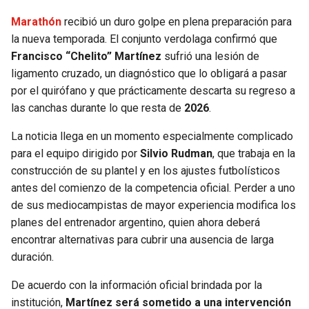
Marathón
recibió un duro golpe en plena preparación para
SEAHAWKS
PELICANS
la nueva temporada. El conjunto verdolaga confirmó que
Francisco “Chelito” Martínez
sufrió una lesión de
BEARS
SPURS
ligamento cruzado, un diagnóstico que lo obligará a pasar
por el quirófano y que prácticamente descarta su regreso a
LIONS
NUGGETS
las canchas durante lo que resta de
2026
.
PACKERS
TIMBERWOLVES
La noticia llega en un momento especialmente complicado
para el equipo dirigido por
Silvio Rudman
, que trabaja en la
VIKINGS
THUNDER
construcción de su plantel y en los ajustes futbolísticos
antes del comienzo de la competencia oficial. Perder a uno
de sus mediocampistas de mayor experiencia modifica los
FALCONS
TRAIL BLAZERS
planes del entrenador argentino, quien ahora deberá
encontrar alternativas para cubrir una ausencia de larga
PANTHERS
JAZZ
duración.
SAINTS
De acuerdo con la información oficial brindada por la
institución,
Martínez será sometido a una intervención