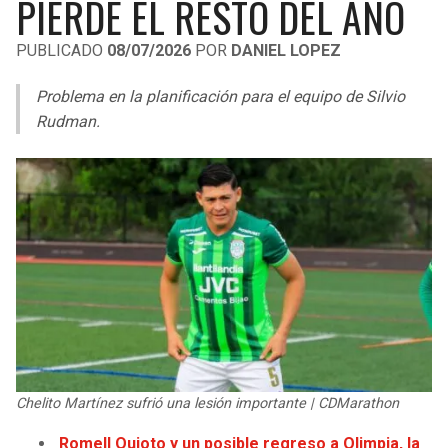
PIERDE EL RESTO DEL AÑO
LIGA DE EXPANSIÓN MX
UEFA EUROPA LEAGUE
PUBLICADO
08/07/2026
POR
DANIEL LOPEZ
RAIDERS
CAVALIERS
LEAGUES CUP
UEFA CONFERENCE LEAGUE
Problema en la planificación para el equipo de Silvio
MLS
CHARGERS
PISTONS
Rudman.
COPA LIBERTADORES
RAVENS
PACERS
COPA SUDAMERICANA
BENGALS
BUCKS
LIGA BETPLAY
BROWNS
HAWKS
OTRAS LIGAS
STEELERS
HORNETS
TEXANS
HEAT
Chelito Martínez sufrió una lesión importante | CDMarathon
COLTS
MAGIC
Romell Quioto y un posible regreso a Olimpia, la