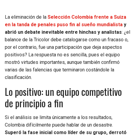
SEAHAWKS
PELICANS
La eliminación de la
Selección Colombia frente a Suiza
en la tanda de penales puso fin al sueño mundialista
y
BEARS
SPURS
abrió un debate inevitable entre hinchas y analistas
: ¿el
balance de la Tricolor debe catalogarse como un fracaso o,
LIONS
NUGGETS
por el contrario, fue una participación que deja aspectos
positivos? La respuesta no es sencilla, pues el equipo
PACKERS
TIMBERWOLVES
mostró virtudes importantes, aunque también confirmó
varias de las falencias que terminaron costándole la
VIKINGS
THUNDER
clasificación.
Lo positivo: un equipo competitivo
FALCONS
TRAIL BLAZERS
de principio a fin
PANTHERS
JAZZ
Si el análisis se limita únicamente a los resultados,
SAINTS
Colombia difícilmente puede hablar de un desastre.
Superó la fase inicial como líder de su grupo, derrotó