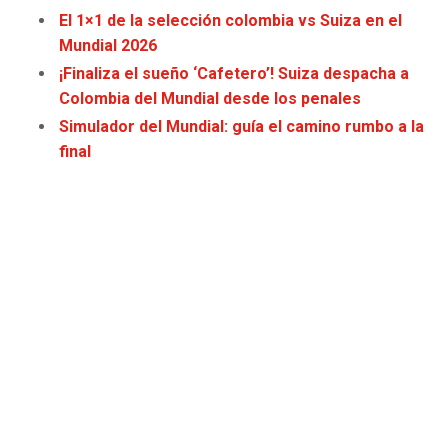
JAGUARS
WIZARDS
El 1×1 de la selección colombia vs Suiza en el
Mundial 2026
TITANS
WARRIORS
¡Finaliza el sueño ‘Cafetero’! Suiza despacha a
Colombia del Mundial desde los penales
COWBOYS
CLIPPERS
Simulador del Mundial: guía el camino rumbo a la
final
GIANTS
LAKERS
EAGLES
SUNS
COMMANDERS
KINGS
CARDINALS
MAVERICKS
RAMS
ROCKETS
49ERS
GRIZZLIES