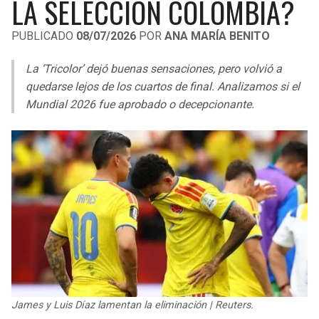
LA SELECCIÓN COLOMBIA?
LIGA DE EXPANSIÓN MX
UEFA EUROPA LEAGUE
PUBLICADO
08/07/2026
POR
ANA MARÍA BENITO
RAIDERS
CAVALIERS
LEAGUES CUP
UEFA CONFERENCE LEAGUE
La ‘Tricolor’ dejó buenas sensaciones, pero volvió a
MLS
CHARGERS
PISTONS
quedarse lejos de los cuartos de final. Analizamos si el
Mundial 2026 fue aprobado o decepcionante.
COPA LIBERTADORES
RAVENS
PACERS
COPA SUDAMERICANA
BENGALS
BUCKS
LIGA BETPLAY
BROWNS
HAWKS
OTRAS LIGAS
STEELERS
HORNETS
TEXANS
HEAT
COLTS
MAGIC
James y Luis Díaz lamentan la eliminación | Reuters.