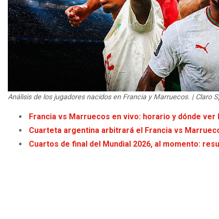
Análisis de los jugadores nacidos en Francia y Marruecos. | Claro S
Francia vs Marruecos en vivo: horario y dónde ver l
Cuarteta argentina arbitrará el Francia vs Marruec
Cuartos de final del Mundial 2026, al momento: resu