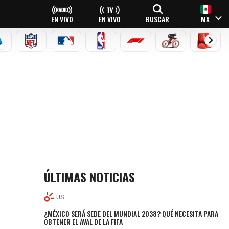
EN VIVO
EN VIVO
BUSCAR
MX
EAGUE
ERIE A
NFL
MLB
NBA
FÓRMULA 1
CICLISMO
BOXEO
ÚLTIMAS NOTICIAS
US
¿MÉXICO SERÁ SEDE DEL MUNDIAL 2038? QUÉ NECESITA PARA
OBTENER EL AVAL DE LA FIFA