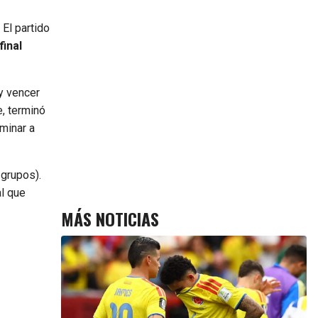
 El partido
final
y vencer
e, terminó
minar a
 grupos).
al que
MÁS NOTICIAS