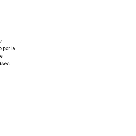
e
o por la
re
aíses