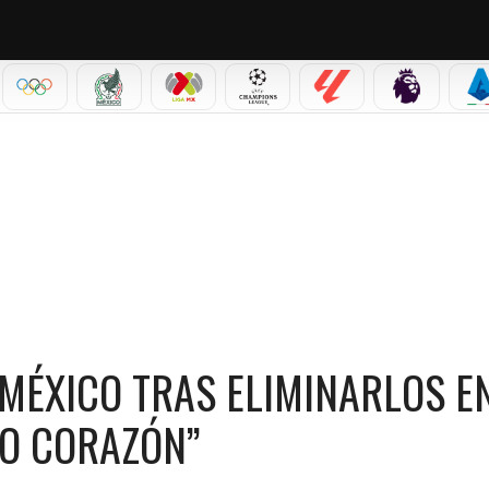
IAL 2026
OLÍMPICOS
SELECCIÓN MEXICANA
LIGA MX
CHAMPIONS LEAGUE
LALIGA
PREMIER L
S
TRAS ELIMINARLOS EN EL AZTECA: “JUEGAN CON MUCHO CORAZÓN”
MÉXICO TRAS ELIMINARLOS EN
HO CORAZÓN”