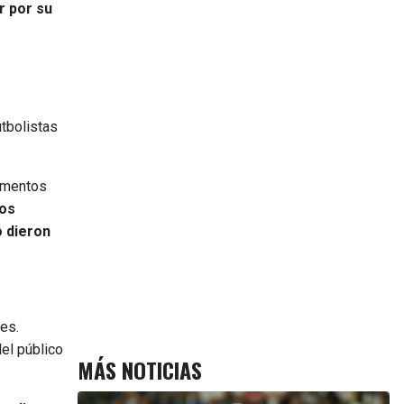
r por su
utbolistas
Momentos
os
o dieron
les.
el público
MÁS NOTICIAS