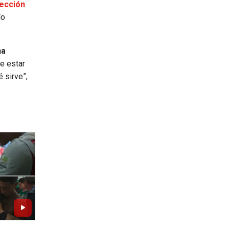
ección
ío
na
e estar
 sirve”,