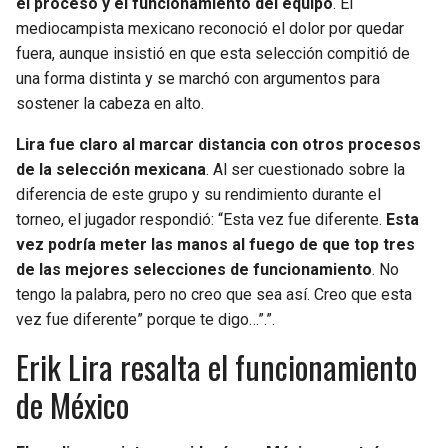
el proceso y el funcionamiento del equipo
. El
mediocampista mexicano reconoció el dolor por quedar
SEAHAWKS
PELICANS
fuera, aunque insistió en que esta selección compitió de
una forma distinta y se marchó con argumentos para
BEARS
SPURS
sostener la cabeza en alto.
LIONS
NUGGETS
Lira fue claro al marcar distancia con otros procesos
de la selección mexicana
. Al ser cuestionado sobre la
diferencia de este grupo y su rendimiento durante el
PACKERS
TIMBERWOLVES
torneo, el jugador respondió: “Esta vez fue diferente.
Esta
vez podría meter las manos al fuego de que top tres
VIKINGS
THUNDER
de las mejores selecciones de funcionamiento
. No
tengo la palabra, pero no creo que sea así. Creo que esta
FALCONS
TRAIL BLAZERS
vez fue diferente” porque te digo…”.”.
PANTHERS
JAZZ
Erik Lira resalta el funcionamiento
de México
SAINTS