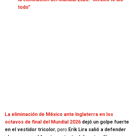
JAGUARS
WIZARDS
todo”
TITANS
WARRIORS
COWBOYS
CLIPPERS
GIANTS
LAKERS
EAGLES
SUNS
COMMANDERS
KINGS
CARDINALS
MAVERICKS
La eliminación de México ante Inglaterra en los
RAMS
ROCKETS
octavos de final del Mundial 2026
dejó un golpe fuerte
en el vestidor tricolor
, pero
Erik Lira salió a defender
49ERS
GRIZZLIES