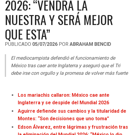
2026: “VENDRÁ LA
LIGA DE EXPANSIÓN MX
UEFA EUROPA LEAGUE
NUESTRA Y SERÁ MEJOR
RAIDERS
CAVALIERS
LEAGUES CUP
UEFA CONFERENCE LEAGUE
QUE ESTA”
MLS
CHARGERS
PISTONS
PUBLICADO
05/07/2026
POR
ABRAHAM BENCID
COPA LIBERTADORES
RAVENS
PACERS
El mediocampista defendió el funcionamiento de
COPA SUDAMERICANA
BENGALS
BUCKS
México tras caer ante Inglaterra y aseguró que el Tri
LIGA BETPLAY
debe irse con orgullo y la promesa de volver más fuerte
BROWNS
HAWKS
OTRAS LIGAS
STEELERS
HORNETS
Los mariachis callaron: México cae ante
Inglaterra y se despide del Mundial 2026
TEXANS
HEAT
Aguirre defiende sus cambios y la titularidad de
Montes: “Son decisiones que uno toma”
COLTS
MAGIC
Edson Álvarez, entre lágrimas y frustración tras
la eliminación del Mundial 2026: “México lo dio