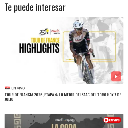
Te puede interesar
SEAHAWKS
PELICANS
BEARS
SPURS
LIONS
NUGGETS
PACKERS
TIMBERWOLVES
VIKINGS
THUNDER
FALCONS
TRAIL BLAZERS
EN VIVO
TOUR DE FRANCIA 2026, ETAPA 4: LO MEJOR DE ISAAC DEL TORO HOY 7 DE
JULIO
PANTHERS
JAZZ
SAINTS