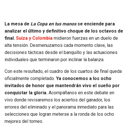
JAGUARS
WIZARDS
TITANS
WARRIORS
La mesa de
La Copa en tus manos
se enciende para
analizar el último y definitivo choque de los octavos de
COWBOYS
CLIPPERS
final.
Suiza y Colombia
midieron fuerzas en un duelo de
alta tensión. Desmenuzamos cada momento clave, las
GIANTS
LAKERS
decisiones tácticas desde el banquillo y las actuaciones
individuales que terminaron por inclinar la balanza.
EAGLES
SUNS
Con este resultado, el cuadro de los cuartos de final queda
oficialmente completado.
Ya conocemos a los ocho
COMMANDERS
KINGS
invitados de honor que mantendrán vivo el sueño por
conquistar la gloria.
Acompáñanos en este debate en
CARDINALS
MAVERICKS
vivo donde revisaremos los aciertos del ganador, los
errores del eliminado y el panorama inmediato para las
RAMS
ROCKETS
selecciones que logran meterse a la ronda de los ocho
mejores del torneo.
49ERS
GRIZZLIES