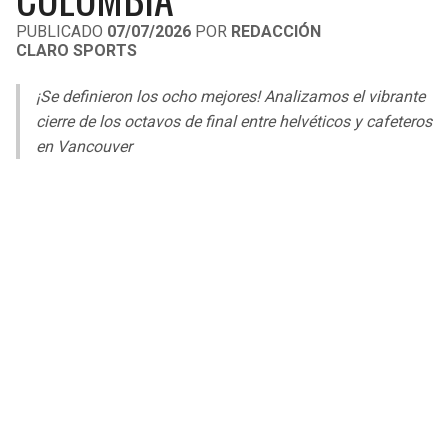
LIGA DE EXPANSIÓN MX
UEFA EUROPA LEAGUE
PUBLICADO
07/07/2026
POR
REDACCIÓN
CLARO SPORTS
RAIDERS
CAVALIERS
LEAGUES CUP
UEFA CONFERENCE LEAGUE
¡Se definieron los ocho mejores! Analizamos el vibrante
MLS
CHARGERS
PISTONS
cierre de los octavos de final entre helvéticos y cafeteros
en Vancouver
COPA LIBERTADORES
RAVENS
PACERS
COPA SUDAMERICANA
BENGALS
BUCKS
LIGA BETPLAY
BROWNS
HAWKS
OTRAS LIGAS
STEELERS
HORNETS
TEXANS
HEAT
COLTS
MAGIC