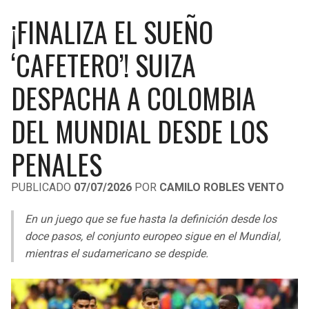
LIGA DE EXPANSIÓN MX
UEFA EUROPA LEAGUE
¡FINALIZA EL SUEÑO
RAIDERS
CAVALIERS
LEAGUES CUP
UEFA CONFERENCE LEAGUE
‘CAFETERO’! SUIZA
MLS
CHARGERS
PISTONS
DESPACHA A COLOMBIA
COPA LIBERTADORES
RAVENS
PACERS
DEL MUNDIAL DESDE LOS
COPA SUDAMERICANA
BENGALS
BUCKS
PENALES
LIGA BETPLAY
BROWNS
HAWKS
PUBLICADO
07/07/2026
POR
CAMILO ROBLES VENTO
OTRAS LIGAS
STEELERS
HORNETS
En un juego que se fue hasta la definición desde los
doce pasos, el conjunto europeo sigue en el Mundial,
TEXANS
HEAT
mientras el sudamericano se despide.
COLTS
MAGIC