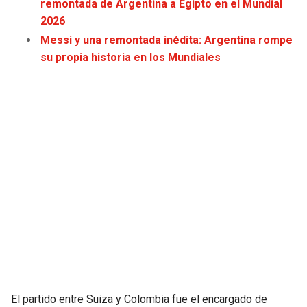
remontada de Argentina a Egipto en el Mundial
2026
SEAHAWKS
PELICANS
Messi y una remontada inédita: Argentina rompe
su propia historia en los Mundiales
BEARS
SPURS
LIONS
NUGGETS
PACKERS
TIMBERWOLVES
VIKINGS
THUNDER
FALCONS
TRAIL BLAZERS
PANTHERS
JAZZ
SAINTS
El partido entre Suiza y Colombia fue el encargado de