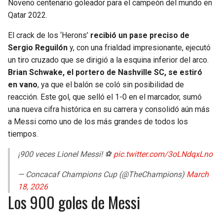
Noveno centenario goleador para el campeón del mundo en
Qatar 2022.
SEAHAWKS
PELICANS
El crack de los ‘Herons’
recibió un pase preciso de
BEARS
SPURS
Sergio Reguilón
y, con una frialdad impresionante, ejecutó
un tiro cruzado que se dirigió a la esquina inferior del arco.
LIONS
NUGGETS
Brian Schwake, el portero de Nashville SC, se estiró
en vano
, ya que el balón se coló sin posibilidad de
PACKERS
TIMBERWOLVES
reacción. Este gol, que selló el 1-0 en el marcador, sumó
una nueva cifra histórica en su carrera y consolidó aún más
a Messi como uno de los más grandes de todos los
VIKINGS
THUNDER
tiempos.
FALCONS
TRAIL BLAZERS
¡900 veces Lionel Messi! ⚽
pic.twitter.com/3oLNdqxLno
PANTHERS
JAZZ
— Concacaf Champions Cup (@TheChampions)
March
18, 2026
Los 900 goles de Messi
SAINTS