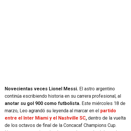
JAGUARS
WIZARDS
TITANS
WARRIORS
COWBOYS
CLIPPERS
GIANTS
LAKERS
EAGLES
SUNS
COMMANDERS
KINGS
Novecientas veces Lionel Messi.
El astro argentino
continúa escribiendo historia en su carrera profesional, al
CARDINALS
MAVERICKS
anotar su gol 900 como futbolista.
Este miércoles 18 de
marzo, Leo agrandó su leyenda al marcar en el
partido
RAMS
ROCKETS
entre el Inter Miami y el Nashville SC
,
dentro de la vuelta
de los octavos de final de la Concacaf Champions Cup.
49ERS
GRIZZLIES