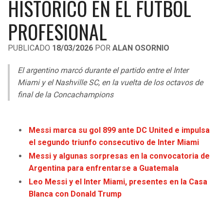
HISTÓRICO EN EL FÚTBOL
LIGA DE EXPANSIÓN MX
UEFA EUROPA LEAGUE
PROFESIONAL
RAIDERS
CAVALIERS
LEAGUES CUP
UEFA CONFERENCE LEAGUE
PUBLICADO
18/03/2026
POR
ALAN OSORNIO
MLS
CHARGERS
PISTONS
El argentino marcó durante el partido entre el Inter
COPA LIBERTADORES
RAVENS
PACERS
Miami y el Nashville SC, en la vuelta de los octavos de
COPA SUDAMERICANA
final de la Concachampions
BENGALS
BUCKS
LIGA BETPLAY
BROWNS
HAWKS
Messi marca su gol 899 ante DC United e impulsa
OTRAS LIGAS
el segundo triunfo consecutivo de Inter Miami
STEELERS
HORNETS
Messi y algunas sorpresas en la convocatoria de
Argentina para enfrentarse a Guatemala
TEXANS
HEAT
Leo Messi y el Inter Miami, presentes en la Casa
Blanca con Donald Trump
COLTS
MAGIC