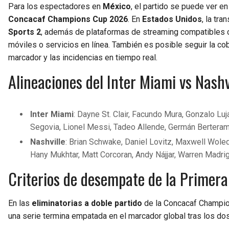
Para los espectadores en
México
, el partido se puede ver e
Concacaf Champions Cup 2026
. En
Estados Unidos
, la tr
Sports 2
, además de plataformas de streaming compatibles c
móviles o servicios en línea. También es posible seguir la co
marcador y las incidencias en tiempo real.
Alineaciones del Inter Miami vs Nash
Inter Miami
: Dayne St. Clair, Facundo Mura, Gonzalo Luj
Segovia, Lionel Messi, Tadeo Allende, Germán Berteram
Nashville
: Brian Schwake, Daniel Lovitz, Maxwell Woled
Hany Mukhtar, Matt Corcoran, Andy Nájjar, Warren Madrig
Criterios de desempate de la Primer
En las
eliminatorias a doble partido
de la Concacaf Champi
una serie termina empatada en el marcador global tras los dos