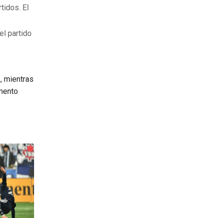
tidos. El
el partido
s
, mientras
amento