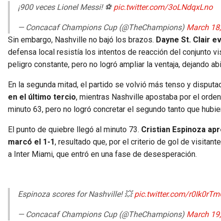
¡900 veces Lionel Messi! ⚽
pic.twitter.com/3oLNdqxLno
— Concacaf Champions Cup (@TheChampions)
March 18
Sin embargo, Nashville no bajó los brazos.
Dayne St. Clair e
defensa local resistía los intentos de reacción del conjunto v
peligro constante, pero no logró ampliar la ventaja, dejando abi
En la segunda mitad, el partido se volvió más tenso y disputa
en el último tercio
, mientras Nashville apostaba por el orden
minuto 63, pero no logró concretar el segundo tanto que hubie
El punto de quiebre llegó al minuto 73.
Cristian Espinoza apr
marcó el 1-1
, resultado que, por el criterio de gol de visitan
a Inter Miami, que entró en una fase de desesperación.
Espinoza scores for Nashville! 💥
pic.twitter.com/r0Ik0rTm
— Concacaf Champions Cup (@TheChampions)
March 19