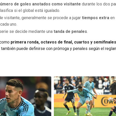
número de goles anotados como visitante
durante los dos par
ifica si el global está igualado.
s de visitante, generalmente se procede a jugar
tiempos extra
en 
 cada uno.
a serie se decide mediante una
tanda de penales
.
a como
primera ronda, octavos de final, cuartos y semifinale
 también puede definirse con prórroga y penales según el regl