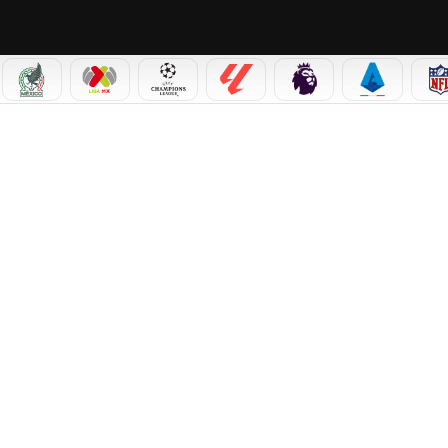
IAL 2026
SELECCIÓN MEXICANA
LIGA MX
CHAMPIONS LEAGUE
LALIGA
PREMIER LEAGUE
SERIE A
N OCTAVOS ANTE NASHVILLE Y MESSI NO JUGARÁ EN EL AZTECA