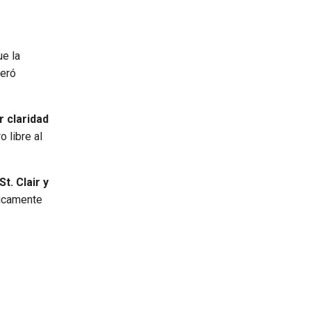
ue la
neró
 claridad
 libre al
t. Clair y
ímicamente