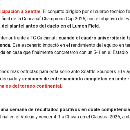
icipación a Seattle
. El conjunto dirigido por el cuerpo técnico f
de final de la Concacaf Champions Cup 2026, con el objetivo de evi
a del plantel antes del duelo en el Lumen Field.
erior frente a FC Cincinnati,
cuando el cuadro universitario 
genda.
Ese escenario impactó en el rendimiento del equipo en ter
da en casa que finalmente concretaron con un 5-1 en el Estadio
nes más estrictas para esta serie ante Seattle Sounders. El via
 adecuado y
sesiones de entrenamiento completas en sede ri
nales del torneo continental.
as una semana de resultados positivos en doble competencia
final en el Volcán y vencer 4-1 a Chivas en el Clausura 2026, am