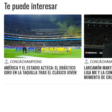
Te puede interesar
CONCACHAMPIONS
CONCACHAM
AMÉRICA Y EL ESTADIO AZTECA: EL DRÁSTICO
LARCAMÓN MANTI
GIRO EN LA TAQUILLA TRAS EL CLÁSICO JOVEN
LIGA MX Y LA C
MOMENTO DE CRU