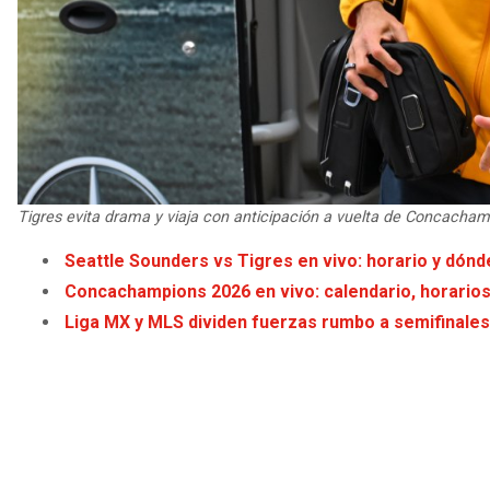
Tigres evita drama y viaja con anticipación a vuelta de Concacham
Seattle Sounders vs Tigres en vivo: horario y dónd
Concachampions 2026 en vivo: calendario, horarios y
Liga MX y MLS dividen fuerzas rumbo a semifinale