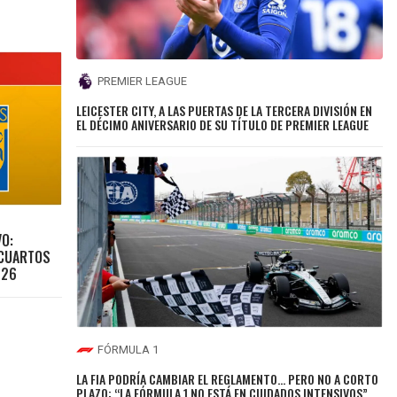
PREMIER LEAGUE
LEICESTER CITY, A LAS PUERTAS DE LA TERCERA DIVISIÓN EN
EL DÉCIMO ANIVERSARIO DE SU TÍTULO DE PREMIER LEAGUE
VO:
 CUARTOS
026
FÓRMULA 1
LA FIA PODRÍA CAMBIAR EL REGLAMENTO... PERO NO A CORTO
PLAZO: “LA FÓRMULA 1 NO ESTÁ EN CUIDADOS INTENSIVOS”