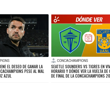
PIONS
CONCACHAMPIONS
ENE EL DESEO DE GANAR LA
SEATTLE SOUNDERS VS TIGRES EN VI
ONCACHAMPIONS PESE AL MAL
HORARIO Y DÓNDE VER LA VUELTA DE
Z AZUL
DE FINAL DE LA CONCACHAMPIONS 2