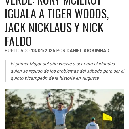
LIGA DE EXPANSIÓN MX
UEFA EUROPA LEAGUE
IGUALA A TIGER WOODS,
RAIDERS
CAVALIERS
LEAGUES CUP
UEFA CONFERENCE LEAGUE
JACK NICKLAUS Y NICK
MLS
CHARGERS
PISTONS
FALDO
COPA LIBERTADORES
RAVENS
PACERS
PUBLICADO
13/04/2026
POR
DANIEL ABOUMRAD
COPA SUDAMERICANA
BENGALS
BUCKS
El primer Major del año vuelve a ser para el irlandés,
LIGA BETPLAY
quien se repuso de los problemas del sábado para ser el
BROWNS
HAWKS
quinto bicampeón de la historia en Augusta
OTRAS LIGAS
STEELERS
HORNETS
TEXANS
HEAT
COLTS
MAGIC