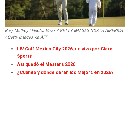
JAGUARS
WIZARDS
TITANS
WARRIORS
Rory McIlroy | Hector Vivas / GETTY IMAGES NORTH AMERICA
COWBOYS
CLIPPERS
/ Getty Images via AFP
LIV Golf Mexico City 2026, en vivo por Claro
GIANTS
LAKERS
Sports
Así quedó el Masters 2026
EAGLES
SUNS
¿Cuándo y dónde serán los Majors en 2026?
COMMANDERS
KINGS
CARDINALS
MAVERICKS
RAMS
ROCKETS
49ERS
GRIZZLIES