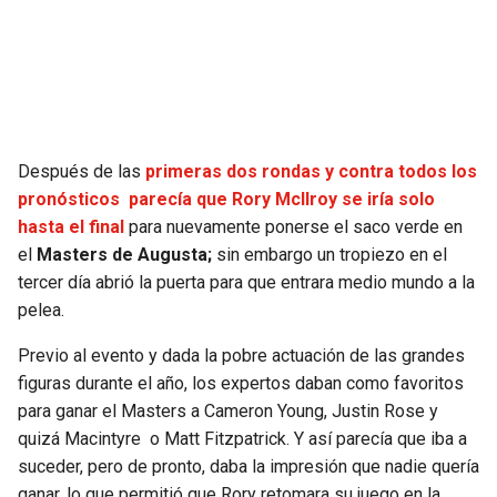
SEAHAWKS
PELICANS
BEARS
SPURS
LIONS
NUGGETS
Después de las
primeras dos rondas y contra todos los
pronósticos parecía que Rory McIlroy se iría solo
PACKERS
TIMBERWOLVES
hasta el final
para nuevamente ponerse el saco verde en
el
Masters de Augusta;
sin embargo un tropiezo en el
VIKINGS
THUNDER
tercer día abrió la puerta para que entrara medio mundo a la
pelea.
FALCONS
TRAIL BLAZERS
Previo al evento y dada la pobre actuación de las grandes
figuras durante el año, los expertos daban como favoritos
PANTHERS
JAZZ
para ganar el Masters a Cameron Young, Justin Rose y
quizá Macintyre o Matt Fitzpatrick. Y así parecía que iba a
SAINTS
suceder, pero de pronto, daba la impresión que nadie quería
ganar, lo que permitió que Rory retomara su juego en la