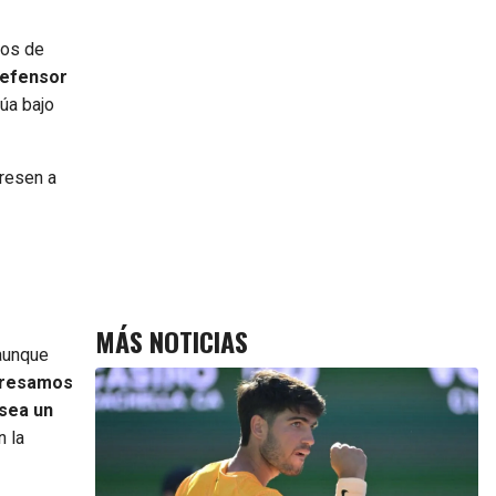
vos de
defensor
úa bajo
gresen a
MÁS NOTICIAS
 aunque
gresamos
 sea un
n la