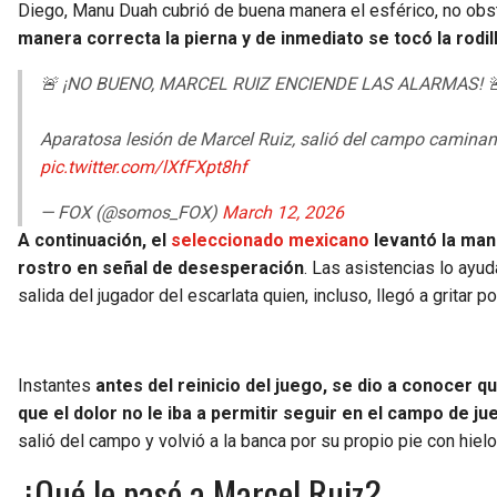
Diego, Manu Duah cubrió de buena manera el esférico, no obs
manera correcta la pierna y de inmediato se tocó la rodi
🚨 ¡NO BUENO, MARCEL RUIZ ENCIENDE LAS ALARMAS! 
Aparatosa lesión de Marcel Ruiz, salió del campo caminan
pic.twitter.com/lXfFXpt8hf
— FOX (@somos_FOX)
March 12, 2026
A continuación, el
seleccionado mexicano
levantó la mano
rostro en señal de desesperación
. Las asistencias lo ayu
salida del jugador del escarlata quien, incluso, llegó a gritar 
Instantes
antes del reinicio del juego, se dio a conocer 
que el dolor no le iba a permitir seguir en el campo de ju
salió del campo y volvió a la banca por su propio pie con hielo
¿Qué le pasó a Marcel Ruiz?