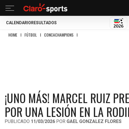
CALENDARIO
RESULTADOS
MUND
HOME
I
FÚTBOL
I
CONCACHAMPIONS
I
¡UNO MÁS! MARCEL RUIZ PREOCUP
¡UNO MÁS! MARCEL RUIZ PR
POR UNA LESIÓN EN LA RODI
PUBLICADO
11/03/2026
POR
GAEL GONZALEZ FLORES