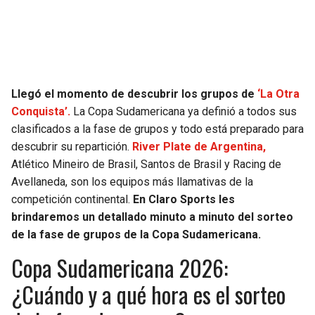
SEAHAWKS
PELICANS
BEARS
SPURS
Llegó el momento de descubrir los grupos de
‘La Otra
LIONS
NUGGETS
Conquista’.
La Copa Sudamericana ya definió a todos sus
clasificados a la fase de grupos y todo está preparado para
PACKERS
TIMBERWOLVES
descubrir su repartición.
River Plate de Argentina,
Atlético Mineiro de Brasil, Santos de Brasil y Racing de
VIKINGS
THUNDER
Avellaneda, son los equipos más llamativas de la
competición continental.
En Claro Sports les
FALCONS
TRAIL BLAZERS
brindaremos un detallado minuto a minuto del sorteo
de la fase de grupos de la Copa Sudamericana.
PANTHERS
JAZZ
Copa Sudamericana 2026:
SAINTS
¿Cuándo y a qué hora es el sorteo