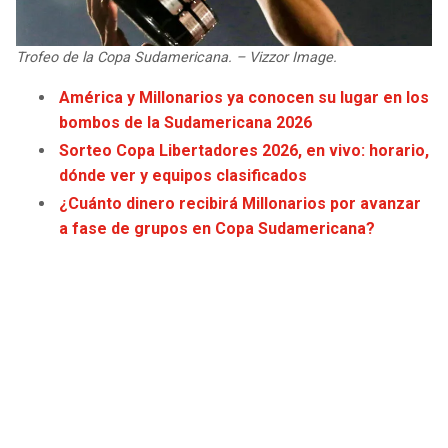
JAGUARS
WIZARDS
Trofeo de la Copa Sudamericana. – Vizzor Image.
TITANS
WARRIORS
América y Millonarios ya conocen su lugar en los
bombos de la Sudamericana 2026
COWBOYS
CLIPPERS
Sorteo Copa Libertadores 2026, en vivo: horario,
GIANTS
LAKERS
dónde ver y equipos clasificados
¿Cuánto dinero recibirá Millonarios por avanzar
EAGLES
SUNS
a fase de grupos en Copa Sudamericana?
COMMANDERS
KINGS
CARDINALS
MAVERICKS
RAMS
ROCKETS
49ERS
GRIZZLIES