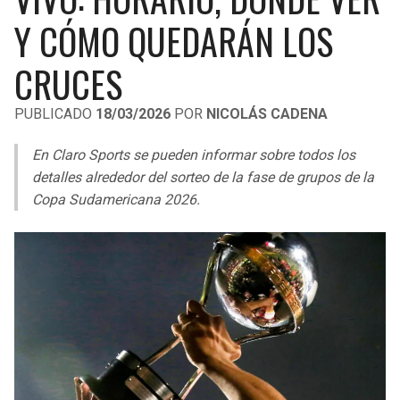
LIGA DE EXPANSIÓN MX
UEFA EUROPA LEAGUE
Y CÓMO QUEDARÁN LOS
RAIDERS
CAVALIERS
LEAGUES CUP
UEFA CONFERENCE LEAGUE
CRUCES
MLS
CHARGERS
PISTONS
PUBLICADO
18/03/2026
POR
NICOLÁS CADENA
COPA LIBERTADORES
RAVENS
PACERS
En Claro Sports se pueden informar sobre todos los
COPA SUDAMERICANA
detalles alrededor del sorteo de la fase de grupos de la
BENGALS
BUCKS
Copa Sudamericana 2026.
LIGA BETPLAY
BROWNS
HAWKS
OTRAS LIGAS
STEELERS
HORNETS
TEXANS
HEAT
COLTS
MAGIC