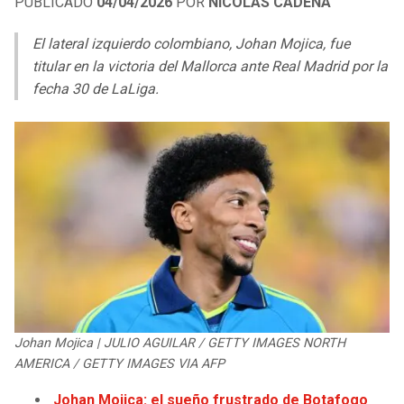
PUBLICADO
04/04/2026
POR
NICOLÁS CADENA
LIGA DE EXPANSIÓN MX
UEFA EUROPA LEAGUE
El lateral izquierdo colombiano, Johan Mojica, fue
RAIDERS
CAVALIERS
LEAGUES CUP
UEFA CONFERENCE LEAGUE
titular en la victoria del Mallorca ante Real Madrid por la
fecha 30 de LaLiga.
MLS
CHARGERS
PISTONS
COPA LIBERTADORES
RAVENS
PACERS
COPA SUDAMERICANA
BENGALS
BUCKS
LIGA BETPLAY
BROWNS
HAWKS
OTRAS LIGAS
STEELERS
HORNETS
TEXANS
HEAT
Johan Mojica | JULIO AGUILAR / GETTY IMAGES NORTH
AMERICA / GETTY IMAGES VIA AFP
COLTS
MAGIC
Johan Mojica: el sueño frustrado de Botafogo