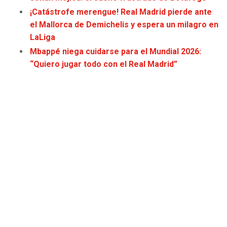
JAGUARS
WIZARDS
¡Catástrofe merengue! Real Madrid pierde ante
el Mallorca de Demichelis y espera un milagro en
TITANS
WARRIORS
LaLiga
Mbappé niega cuidarse para el Mundial 2026:
COWBOYS
CLIPPERS
“Quiero jugar todo con el Real Madrid”
GIANTS
LAKERS
EAGLES
SUNS
COMMANDERS
KINGS
CARDINALS
MAVERICKS
RAMS
ROCKETS
49ERS
GRIZZLIES