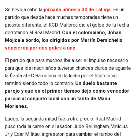
Se llevó a cabo la
jornada número 30 de LaLiga.
En un
SEAHAWKS
PELICANS
partido que desde hace muchas temporadas tiene un
picante diferente, el RCD Mallorca dio el golpe de la fecha
BEARS
SPURS
derrotando al Real Madrid.
Con el colombiano, Johan
Mojica a bordo, los dirigidos por Martín Demichelis
LIONS
NUGGETS
vencieron por dos goles a uno.
PACKERS
TIMBERWOLVES
El partido que para muchos iba a ser el impulso necesario
para que los madrileños tuvieran chances claras de aguarle
VIKINGS
THUNDER
la fiesta al FC Barcelona en la lucha por el título local,
terminó siendo todo lo contrario.
Un duelo bastante
parejo y que en el primer tiempo dejo como vencedor
FALCONS
TRAIL BLAZERS
parcial al conjunto local con un tanto de Manu
Morlanes.
PANTHERS
JAZZ
Luego, la segunda mitad fue a otro precio. Real Madrid
SAINTS
puso toda la carne en el asador. Jude Bellingham, Vinicius
Jr y Eder Militao, ingresaron para cambiar el rumbo del