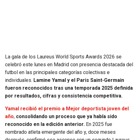
SEAHAWKS
PELICANS
BEARS
SPURS
LIONS
NUGGETS
La gala de los Laureus World Sports Awards 2026 se
PACKERS
TIMBERWOLVES
celebró este lunes en Madrid con presencia destacada del
futbol en las principales categorías colectivas e
VIKINGS
THUNDER
individuales.
Lamine Yamal y el Paris Saint-Germain
fueron reconocidos tras una temporada 2025 definida
FALCONS
TRAIL BLAZERS
por resultados, cifras y consistencia competitiva.
Yamal recibió el premio a Mejor deportista joven del
PANTHERS
JAZZ
año
,
consolidando un proceso que ya había sido
reconocido en la edición anterior.
En 2025 fue
SAINTS
nombrado atleta emergente del año y, doce meses
después, confirmó ese ascenso con un segundo Laureus