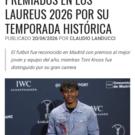
LIGA DE EXPANSIÓN MX
UEFA EUROPA LEAGUE
LAUREUS 2026 POR SU
RAIDERS
CAVALIERS
LEAGUES CUP
UEFA CONFERENCE LEAGUE
TEMPORADA HISTÓRICA
MLS
CHARGERS
PISTONS
PUBLICADO
20/04/2026
POR
CLAUDIO LANDUCCI
COPA LIBERTADORES
RAVENS
PACERS
El futbol fue reconocido en Madrid con premios al mejor
COPA SUDAMERICANA
joven y equipo del año, mientras Toni Kroos fue
BENGALS
BUCKS
distinguido por su gran carrera
LIGA BETPLAY
BROWNS
HAWKS
OTRAS LIGAS
STEELERS
HORNETS
TEXANS
HEAT
COLTS
MAGIC