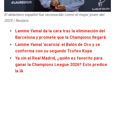
JAGUARS
WIZARDS
El delantero español fue reconocido como el mejor joven del
TITANS
WARRIORS
2025 | Reuters
Lamine Yamal da la cara tras la eliminación del
COWBOYS
CLIPPERS
Barcelona y promete que la Champions llegará
Lamine Yamal ‘acaricia’ el Balón de Oro y se
GIANTS
LAKERS
conforma con su segundo Trofeo Kopa
Ya sin el Real Madrid, ¿quién es favorito para
EAGLES
SUNS
ganar la Champions League 2026? Esto predice
la IA
COMMANDERS
KINGS
CARDINALS
MAVERICKS
RAMS
ROCKETS
49ERS
GRIZZLIES