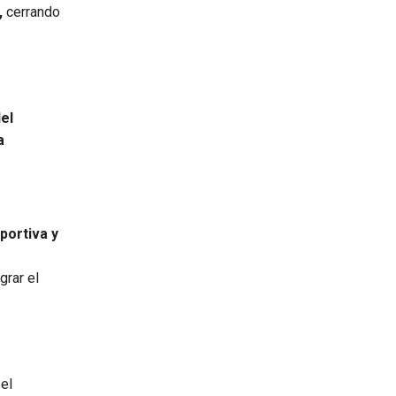
,
cerrando
el
a
portiva y
grar el
el