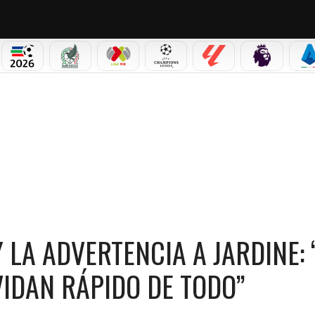
PICOS
MUNDIAL 2026
SELECCIÓN MEXICANA
LIGA MX
CHAMPIONS LEAGUE
LALIGA
PREMIER L
S
 A JARDINE: “EN AMÉRICA SON MALOS; SE OLVIDAN RÁPIDO DE TODO”
LA ADVERTENCIA A JARDINE: 
VIDAN RÁPIDO DE TODO”