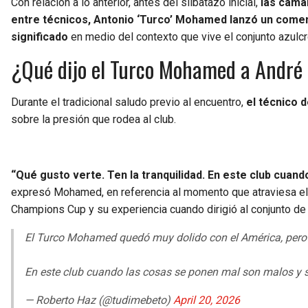
Con relación a lo anterior, antes del silbatazo inicial,
las cáma
entre técnicos, Antonio ‘Turco’ Mohamed lanzó un comenta
significado
en medio del contexto que vive el conjunto azulc
¿Qué dijo el Turco Mohamed a André J
Durante el tradicional saludo previo al encuentro,
el técnico 
sobre la presión que rodea al club.
“Qué gusto verte. Ten la tranquilidad. En este club cuand
expresó Mohamed, en referencia al momento que atraviesa el 
Champions Cup y su experiencia cuando dirigió al conjunto de
El Turco Mohamed quedó muy dolido con el América, pero e
En este club cuando las cosas se ponen mal son malos y s
— Roberto Haz (@tudimebeto)
April 20, 2026