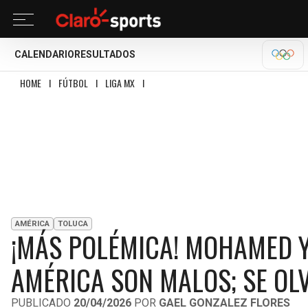
CALENDARIO
RESULTADOS
OLÍM
HOME
I
FÚTBOL
I
LIGA MX
I
¡MÁS POLÉMICA! MOHAMED Y LA ADVERTENCIA
AMÉRICA
TOLUCA
¡MÁS POLÉMICA! MOHAMED Y 
AMÉRICA SON MALOS; SE OL
PUBLICADO
20/04/2026
POR
GAEL GONZALEZ FLORES