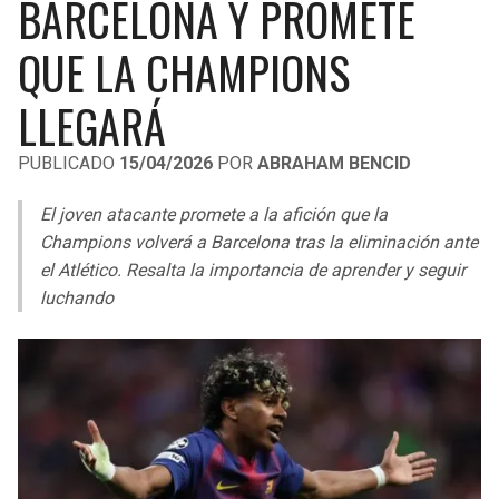
BARCELONA Y PROMETE
LIGA DE EXPANSIÓN MX
UEFA EUROPA LEAGUE
QUE LA CHAMPIONS
RAIDERS
CAVALIERS
LEAGUES CUP
UEFA CONFERENCE LEAGUE
LLEGARÁ
MLS
CHARGERS
PISTONS
PUBLICADO
15/04/2026
POR
ABRAHAM BENCID
COPA LIBERTADORES
RAVENS
PACERS
El joven atacante promete a la afición que la
COPA SUDAMERICANA
BENGALS
BUCKS
Champions volverá a Barcelona tras la eliminación ante
LIGA BETPLAY
el Atlético. Resalta la importancia de aprender y seguir
BROWNS
HAWKS
luchando
OTRAS LIGAS
STEELERS
HORNETS
TEXANS
HEAT
COLTS
MAGIC