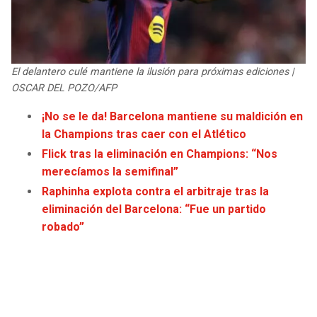
JAGUARS
WIZARDS
TITANS
WARRIORS
El delantero culé mantiene la ilusión para próximas ediciones |
COWBOYS
CLIPPERS
OSCAR DEL POZO/AFP
¡No se le da! Barcelona mantiene su maldición en
GIANTS
LAKERS
la Champions tras caer con el Atlético
Flick tras la eliminación en Champions: “Nos
EAGLES
SUNS
merecíamos la semifinal”
Raphinha explota contra el arbitraje tras la
COMMANDERS
KINGS
eliminación del Barcelona: “Fue un partido
robado”
CARDINALS
MAVERICKS
RAMS
ROCKETS
49ERS
GRIZZLIES