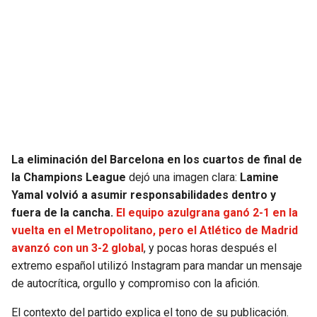
SEAHAWKS
PELICANS
BEARS
SPURS
LIONS
NUGGETS
PACKERS
TIMBERWOLVES
La eliminación del Barcelona en los cuartos de final de
VIKINGS
THUNDER
la Champions League
dejó una imagen clara:
Lamine
Yamal volvió a asumir responsabilidades dentro y
FALCONS
TRAIL BLAZERS
fuera de la cancha.
El equipo azulgrana ganó 2-1 en la
vuelta en el Metropolitano, pero el Atlético de Madrid
avanzó con un 3-2 global
, y pocas horas después el
PANTHERS
JAZZ
extremo español utilizó Instagram para mandar un mensaje
de autocrítica, orgullo y compromiso con la afición.
SAINTS
El contexto del partido explica el tono de su publicación.