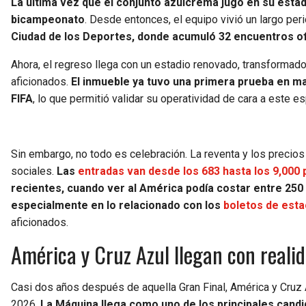
La última vez que el conjunto azulcrema jugó en su estadi
bicampeonato
. Desde entonces, el equipo vivió un largo pe
Ciudad de los Deportes, donde acumuló 32 encuentros ofi
Ahora, el regreso llega con un estadio renovado, transformad
aficionados.
El inmueble ya tuvo una primera prueba en m
FIFA
, lo que permitió validar su operatividad de cara a este e
Sin embargo, no todo es celebración. La reventa y los precios
sociales.
Las
entradas van desde los 683 hasta los 9,000
recientes, cuando ver al América podía costar entre 250
especialmente en lo relacionado con los
boletos de est
aficionados.
América y Cruz Azul llegan con realid
Casi dos años después de aquella Gran Final, América y Cruz 
2026.
La Máquina llega como uno de los principales candid