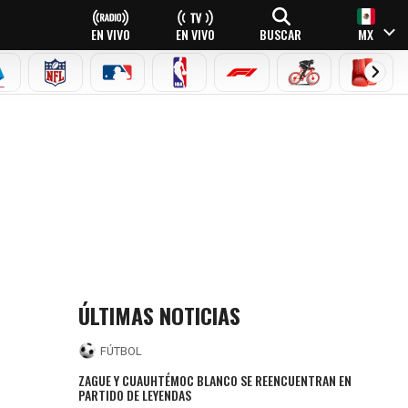
EN VIVO
EN VIVO
BUSCAR
MX
EAGUE
ERIE A
NFL
MLB
NBA
FÓRMULA 1
CICLISMO
BOXEO
ÚLTIMAS NOTICIAS
FÚTBOL
ZAGUE Y CUAUHTÉMOC BLANCO SE REENCUENTRAN EN
PARTIDO DE LEYENDAS