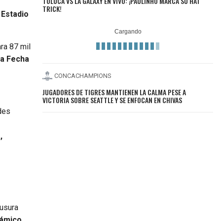
TOLUCA VS LA GALAXY EN VIVO: ¡PAULINHO MARCA SU HAT
TRICK!
l Estadio
ra 87 mil
da Fecha
CONCACHAMPIONS
JUGADORES DE TIGRES MANTIENEN LA CALMA PESE A
VICTORIA SOBRE SEATTLE Y SE ENFOCAN EN CHIVAS
des
s
,
ausura
námico