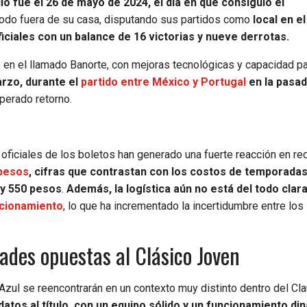
o fue el 26 de mayo de 2024, el día en que consiguió el
riodo fuera de su casa, disputando sus partidos como
local en e
ciales con un balance de 16 victorias y nueve derrotas.
o en el llamado Banorte, con mejoras tecnológicas y capacidad pa
arzo, durante el
partido entre México y Portugal
en la pasa
sperado retorno.
 oficiales de los boletos han generado una fuerte reacción en re
 pesos
, cifras que contrastan con los costos de temporada
 y 550 pesos
.
Además, la logística aún no está del todo clara
acionamiento
, lo que ha incrementado la incertidumbre entre los
ades opuestas al Clásico Joven
Azul se reencontrarán en un contexto muy distinto dentro del Cl
atos al título, con un equipo sólido y un funcionamiento di