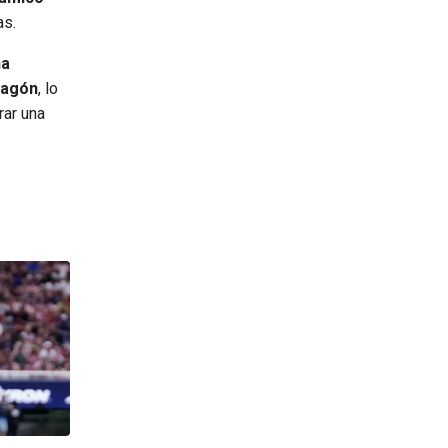
as.
ha
lagón
, lo
rar una