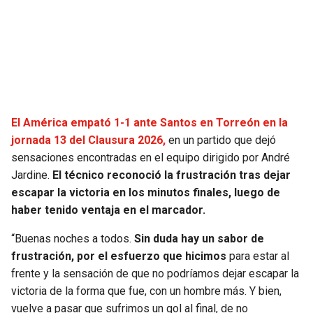
SEAHAWKS
PELICANS
BEARS
SPURS
LIONS
NUGGETS
El América empató 1-1 ante Santos en Torreón en la
PACKERS
TIMBERWOLVES
jornada 13 del Clausura 2026,
en un partido que dejó
sensaciones encontradas en el equipo dirigido por André
VIKINGS
THUNDER
Jardine.
El técnico reconoció la frustración tras dejar
escapar la victoria en los minutos finales, luego de
FALCONS
TRAIL BLAZERS
haber tenido ventaja en el marcador.
“Buenas noches a todos.
Sin duda hay un sabor de
PANTHERS
JAZZ
frustración, por el esfuerzo que hicimos
para estar al
frente y la sensación de que no podríamos dejar escapar la
SAINTS
victoria de la forma que fue, con un hombre más. Y bien,
vuelve a pasar que sufrimos un gol al final, de no