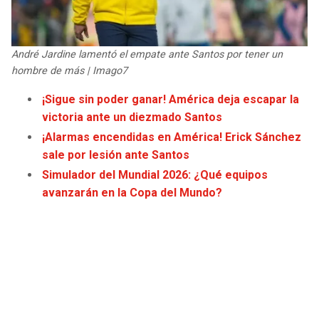
JAGUARS
WIZARDS
TITANS
WARRIORS
André Jardine lamentó el empate ante Santos por tener un
hombre de más | Imago7
COWBOYS
CLIPPERS
¡Sigue sin poder ganar! América deja escapar la
victoria ante un diezmado Santos
GIANTS
LAKERS
¡Alarmas encendidas en América! Erick Sánchez
sale por lesión ante Santos
EAGLES
SUNS
Simulador del Mundial 2026: ¿Qué equipos
avanzarán en la Copa del Mundo?
COMMANDERS
KINGS
CARDINALS
MAVERICKS
RAMS
ROCKETS
49ERS
GRIZZLIES