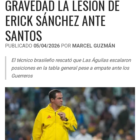
GRAVEDAD LA LESIÓN DE
LIGA DE EXPANSIÓN MX
UEFA EUROPA LEAGUE
ERICK SÁNCHEZ ANTE
RAIDERS
CAVALIERS
LEAGUES CUP
UEFA CONFERENCE LEAGUE
SANTOS
MLS
CHARGERS
PISTONS
PUBLICADO
05/04/2026
POR
MARCEL GUZMÁN
COPA LIBERTADORES
RAVENS
PACERS
El técnico brasileño rescató que Las Águilas escalaron
COPA SUDAMERICANA
BENGALS
BUCKS
posiciones en la tabla general pese a empate ante los
LIGA BETPLAY
Guerreros
BROWNS
HAWKS
OTRAS LIGAS
STEELERS
HORNETS
TEXANS
HEAT
COLTS
MAGIC