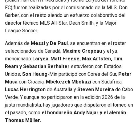
BUCCANEERS
FC) fueron realizadas por el comisionado de la MLS, Don
Garber, con el resto siendo un esfuerzo colaborativo del
director técnico MLS All-Star, Dean Smith, y la Major
League Soccer.
Además de
Messi y De Paul
, se encuentran en el roster
seleccionados de Canadá,
Maxime Crepeau
y el ya
mencionado
Laryea
.
Matt Freese, Max Arfsten, Tim
Ream y Sebastian Berhalter
estuvieron con Estados
Unidos;
Son Heung-
Min participó con Corea del Sur,
Petar
Musa
con Croacia,
Mbekezeli Mbokazi
con Sudáfrica,
Lucas Herrington
de Australia y
Steven Moreira
de Cabo
Verde. Y aunque no participaron en la edición 2026 de la
justa mundialista, hay jugadores que disputaron el torneo en
el pasado, como
el hondureño Andy Najar y el alemán
Thomas Müller.