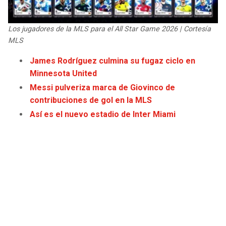
JAGUARS
WIZARDS
Los jugadores de la MLS para el All Star Game 2026 | Cortesía
TITANS
WARRIORS
MLS
James Rodríguez culmina su fugaz ciclo en
COWBOYS
CLIPPERS
Minnesota United
Messi pulveriza marca de Giovinco de
GIANTS
LAKERS
contribuciones de gol en la MLS
Así es el nuevo estadio de Inter Miami
EAGLES
SUNS
COMMANDERS
KINGS
CARDINALS
MAVERICKS
RAMS
ROCKETS
49ERS
GRIZZLIES