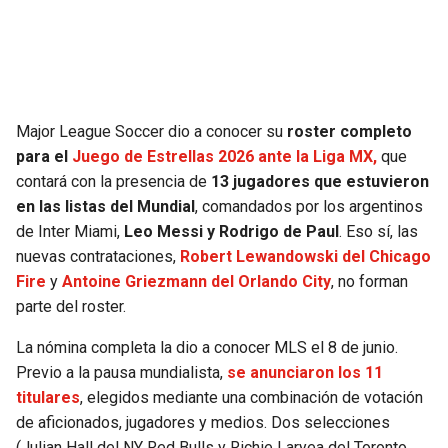
SEAHAWKS
PELICANS
BEARS
SPURS
Major League Soccer dio a conocer su
roster completo
LIONS
NUGGETS
para el
Juego de Estrellas 2026 ante la Liga MX,
que
contará con la presencia de
13 jugadores que estuvieron
PACKERS
TIMBERWOLVES
en las listas del Mundial
, comandados por los argentinos
de Inter Miami,
Leo Messi y Rodrigo de Paul
. Eso sí, las
VIKINGS
THUNDER
nuevas contrataciones,
Robert Lewandowski del Chicago
Fire
y
Antoine Griezmann del Orlando City
, no forman
FALCONS
TRAIL BLAZERS
parte del roster.
La nómina completa la dio a conocer MLS el 8 de junio.
PANTHERS
JAZZ
Previo a la pausa mundialista,
se anunciaron los 11
titulares
, elegidos mediante una combinación de votación
SAINTS
de aficionados, jugadores y medios. Dos selecciones
(Julian Hall del NY Red Bulls y Richie Laryea del Toronto