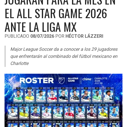
LIGA DE EXPANSIÓN MX
UEFA EUROPA LEAGUE
EL ALL STAR GAME 2026
RAIDERS
CAVALIERS
LEAGUES CUP
UEFA CONFERENCE LEAGUE
ANTE LA LIGA MX
MLS
CHARGERS
PISTONS
PUBLICADO
08/07/2026
POR
HÉCTOR LÁZZERI
COPA LIBERTADORES
RAVENS
PACERS
Major League Soccer da a conocer a los 29 jugadores
COPA SUDAMERICANA
que enfrentarán al combinado del fútbol mexicano en
BENGALS
BUCKS
Charlotte
LIGA BETPLAY
BROWNS
HAWKS
OTRAS LIGAS
STEELERS
HORNETS
TEXANS
HEAT
COLTS
MAGIC