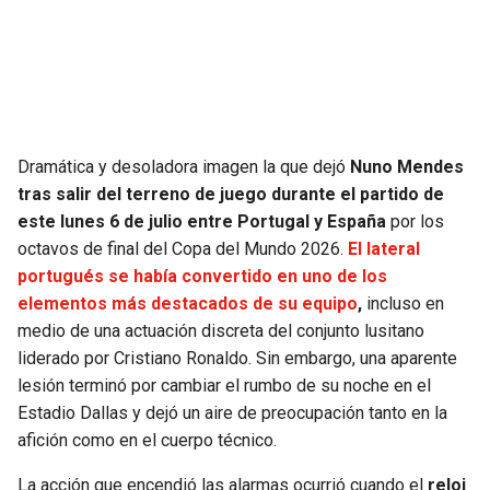
SEAHAWKS
PELICANS
BEARS
SPURS
LIONS
NUGGETS
Dramática y desoladora imagen la que dejó
Nuno Mendes
tras salir del terreno de juego durante el partido de
PACKERS
TIMBERWOLVES
este lunes 6 de julio entre Portugal y España
por los
octavos de final del Copa del Mundo 2026.
El lateral
VIKINGS
THUNDER
portugués se había convertido en uno de los
elementos más destacados de su equipo
,
incluso en
FALCONS
TRAIL BLAZERS
medio de una actuación discreta del conjunto lusitano
liderado por Cristiano Ronaldo. Sin embargo, una aparente
PANTHERS
JAZZ
lesión terminó por cambiar el rumbo de su noche en el
Estadio Dallas y dejó un aire de preocupación tanto en la
afición como en el cuerpo técnico.
SAINTS
La acción que encendió las alarmas ocurrió cuando el
reloj