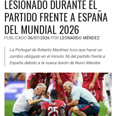
LESIONADO DURANTE EL
LIGA DE EXPANSIÓN MX
UEFA EUROPA LEAGUE
PARTIDO FRENTE A ESPAÑA
RAIDERS
CAVALIERS
LEAGUES CUP
UEFA CONFERENCE LEAGUE
DEL MUNDIAL 2026
MLS
CHARGERS
PISTONS
PUBLICADO
06/07/2026
POR
LEONARDO MÉNDEZ
COPA LIBERTADORES
RAVENS
PACERS
La Portugal de Roberto Martínez tuvo que hacer un
COPA SUDAMERICANA
BENGALS
BUCKS
cambio obligado en el minuto 56 del partido frente a
LIGA BETPLAY
España debido a la nueva lesión de Nuno Mendes
BROWNS
HAWKS
OTRAS LIGAS
STEELERS
HORNETS
TEXANS
HEAT
COLTS
MAGIC