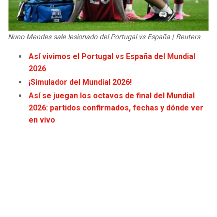
JAGUARS
WIZARDS
TITANS
WARRIORS
Nuno Mendes sale lesionado del Portugal vs España | Reuters
Así vivimos el Portugal vs España del Mundial
COWBOYS
CLIPPERS
2026
¡Simulador del Mundial 2026!
GIANTS
LAKERS
Así se juegan los octavos de final del Mundial
2026: partidos confirmados, fechas y dónde ver
EAGLES
SUNS
en vivo
COMMANDERS
KINGS
CARDINALS
MAVERICKS
RAMS
ROCKETS
49ERS
GRIZZLIES