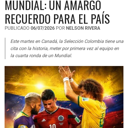
MUNDIAL: UN AMARGO
LIGA DE EXPANSIÓN MX
UEFA EUROPA LEAGUE
RECUERDO PARA EL PAÍS
RAIDERS
CAVALIERS
LEAGUES CUP
UEFA CONFERENCE LEAGUE
PUBLICADO
06/07/2026
POR
NELSON RIVERA
MLS
CHARGERS
PISTONS
Este martes en Canadá, la Selección Colombia tiene una
COPA LIBERTADORES
RAVENS
PACERS
cita con la historia, meter por primera vez al equipo en
COPA SUDAMERICANA
la cuarta ronda de un Mundial.
BENGALS
BUCKS
LIGA BETPLAY
BROWNS
HAWKS
OTRAS LIGAS
STEELERS
HORNETS
TEXANS
HEAT
COLTS
MAGIC