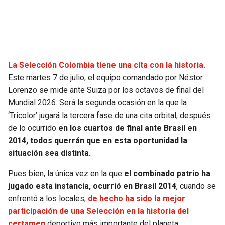
SEAHAWKS
PELICANS
BEARS
SPURS
La Selección Colombia tiene una cita con la historia.
LIONS
NUGGETS
Este martes 7 de julio, el equipo comandado por Néstor
Lorenzo se mide ante Suiza por los octavos de final del
PACKERS
TIMBERWOLVES
Mundial 2026. Será la segunda ocasión en la que la
‘Tricolor’ jugará la tercera fase de una cita orbital, después
VIKINGS
THUNDER
de lo ocurrido
en los cuartos de final ante Brasil en
2014, todos querrán que en esta oportunidad la
FALCONS
TRAIL BLAZERS
situación sea distinta.
Pues bien, la única vez en la que
el combinado patrio ha
PANTHERS
JAZZ
jugado esta instancia, ocurrió en Brasil 2014
, cuando se
enfrentó a los locales,
de hecho ha sido la mejor
SAINTS
participación de una Selección en la historia del
certamen
deportivo más importante del planeta.