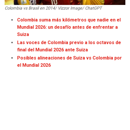
JAGUARS
WIZARDS
Colombia vs Brasil en 2014/ Vizzor Image/ ChatGPT
Colombia suma más kilómetros que nadie en el
TITANS
WARRIORS
Mundial 2026: un desafío antes de enfrentar a
Suiza
COWBOYS
CLIPPERS
Las voces de Colombia previo a los octavos de
final del Mundial 2026 ante Suiza
GIANTS
LAKERS
Posibles alineaciones de Suiza vs Colombia por
el Mundial 2026
EAGLES
SUNS
COMMANDERS
KINGS
CARDINALS
MAVERICKS
RAMS
ROCKETS
49ERS
GRIZZLIES