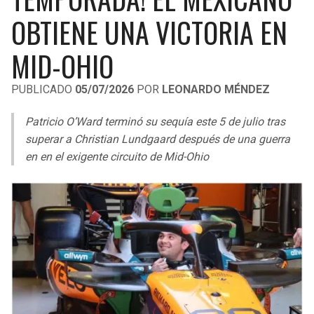
LIGA DE EXPANSIÓN MX
UEFA EUROPA LEAGUE
OBTIENE UNA VICTORIA EN
RAIDERS
CAVALIERS
LEAGUES CUP
UEFA CONFERENCE LEAGUE
MID-OHIO
MLS
CHARGERS
PISTONS
PUBLICADO
05/07/2026
POR
LEONARDO MÉNDEZ
COPA LIBERTADORES
RAVENS
PACERS
Patricio O’Ward terminó su sequía este 5 de julio tras
COPA SUDAMERICANA
superar a Christian Lundgaard después de una guerra
BENGALS
BUCKS
en en el exigente circuito de Mid-Ohio
LIGA BETPLAY
BROWNS
HAWKS
OTRAS LIGAS
STEELERS
HORNETS
TEXANS
HEAT
COLTS
MAGIC