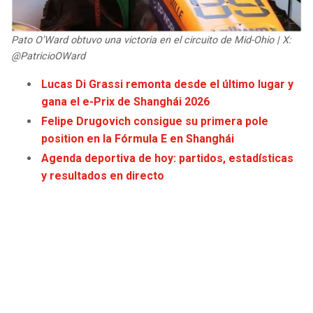
JAGUARS
WIZARDS
Pato O’Ward obtuvo una victoria en el circuito de Mid-Ohio | X:
TITANS
WARRIORS
@PatricioOWard
Lucas Di Grassi remonta desde el último lugar y
COWBOYS
CLIPPERS
gana el e-Prix de Shanghái 2026
Felipe Drugovich consigue su primera pole
GIANTS
LAKERS
position en la Fórmula E en Shanghái
Agenda deportiva de hoy: partidos, estadísticas
EAGLES
SUNS
y resultados en directo
COMMANDERS
KINGS
CARDINALS
MAVERICKS
RAMS
ROCKETS
49ERS
GRIZZLIES