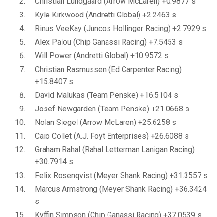
Christian Lundgaard (Arrow McLaren) +0.9877 s
Kyle Kirkwood (Andretti Global) +2.2463 s
Rinus VeeKay (Juncos Hollinger Racing) +2.7929 s
Alex Palou (Chip Ganassi Racing) +7.5453 s
Will Power (Andretti Global) +10.9572 s
Christian Rasmussen (Ed Carpenter Racing)
+15.8407 s
David Malukas (Team Penske) +16.5104 s
Josef Newgarden (Team Penske) +21.0668 s
Nolan Siegel (Arrow McLaren) +25.6258 s
Caio Collet (A.J. Foyt Enterprises) +26.6088 s
Graham Rahal (Rahal Letterman Lanigan Racing)
+30.7914 s
Felix Rosenqvist (Meyer Shank Racing) +31.3557 s
Marcus Armstrong (Meyer Shank Racing) +36.3424
s
Kyffin Simpson (Chip Ganassi Racing) +37.0539 s