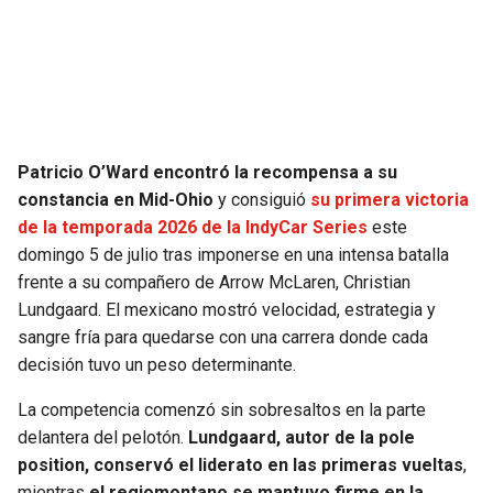
SEAHAWKS
PELICANS
BEARS
SPURS
LIONS
NUGGETS
Patricio O’Ward encontró la recompensa a su
constancia en Mid-Ohio
y consiguió
su primera victoria
PACKERS
TIMBERWOLVES
de la temporada 2026 de la IndyCar Series
este
domingo 5 de julio tras imponerse en una intensa batalla
VIKINGS
THUNDER
frente a su compañero de Arrow McLaren, Christian
Lundgaard. El mexicano mostró velocidad, estrategia y
FALCONS
TRAIL BLAZERS
sangre fría para quedarse con una carrera donde cada
decisión tuvo un peso determinante.
PANTHERS
JAZZ
La competencia comenzó sin sobresaltos en la parte
delantera del pelotón.
Lundgaard, autor de la pole
SAINTS
position, conservó el liderato en las primeras vueltas
,
mientras
el regiomontano se mantuvo firme en la