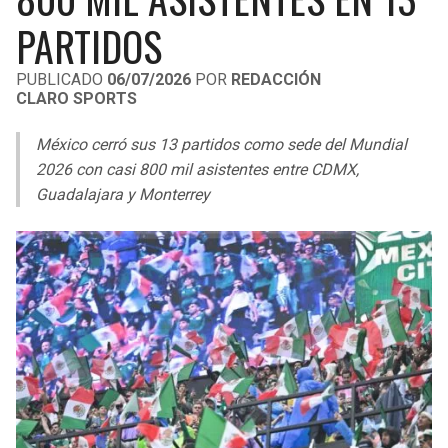
LIGA DE EXPANSIÓN MX
UEFA EUROPA LEAGUE
PARTIDOS
RAIDERS
CAVALIERS
LEAGUES CUP
UEFA CONFERENCE LEAGUE
PUBLICADO
06/07/2026
POR
REDACCIÓN
CLARO SPORTS
MLS
CHARGERS
PISTONS
México cerró sus 13 partidos como sede del Mundial
COPA LIBERTADORES
RAVENS
PACERS
2026 con casi 800 mil asistentes entre CDMX,
COPA SUDAMERICANA
Guadalajara y Monterrey
BENGALS
BUCKS
LIGA BETPLAY
BROWNS
HAWKS
OTRAS LIGAS
STEELERS
HORNETS
TEXANS
HEAT
COLTS
MAGIC