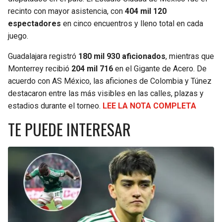
recinto con mayor asistencia, con
404 mil 120
SEAHAWKS
PELICANS
espectadores
en cinco encuentros y lleno total en cada
juego.
BEARS
SPURS
Guadalajara registró
180 mil 930 aficionados
, mientras que
Monterrey recibió
204 mil 716
en el Gigante de Acero. De
LIONS
NUGGETS
acuerdo con AS México, las aficiones de Colombia y Túnez
destacaron entre las más visibles en las calles, plazas y
PACKERS
TIMBERWOLVES
estadios durante el torneo.
LEE LA NOTA COMPLETA
TE PUEDE INTERESAR
VIKINGS
THUNDER
FALCONS
TRAIL BLAZERS
PANTHERS
JAZZ
SAINTS