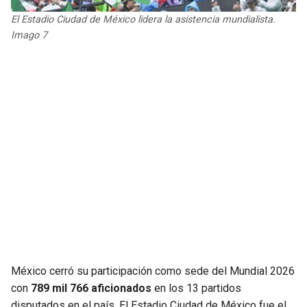
JAGUARS
WIZARDS
El Estadio Ciudad de México lidera la asistencia mundialista.
Imago 7
TITANS
WARRIORS
COWBOYS
CLIPPERS
GIANTS
LAKERS
EAGLES
SUNS
COMMANDERS
KINGS
CARDINALS
MAVERICKS
RAMS
ROCKETS
México cerró su participación como sede del Mundial 2026
con
789 mil 766 aficionados
en los 13 partidos
49ERS
GRIZZLIES
disputados en el país. El Estadio Ciudad de México fue el