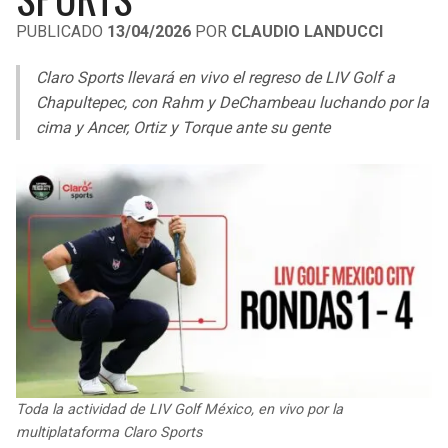
LIGA DE EXPANSIÓN MX
UEFA EUROPA LEAGUE
PUBLICADO
13/04/2026
POR
CLAUDIO LANDUCCI
RAIDERS
CAVALIERS
LEAGUES CUP
UEFA CONFERENCE LEAGUE
Claro Sports llevará en vivo el regreso de LIV Golf a
MLS
Chapultepec, con Rahm y DeChambeau luchando por la
CHARGERS
PISTONS
cima y Ancer, Ortiz y Torque ante su gente
COPA LIBERTADORES
RAVENS
PACERS
COPA SUDAMERICANA
BENGALS
BUCKS
LIGA BETPLAY
BROWNS
HAWKS
OTRAS LIGAS
STEELERS
HORNETS
TEXANS
HEAT
Toda la actividad de LIV Golf México, en vivo por la
COLTS
MAGIC
multiplataforma Claro Sports