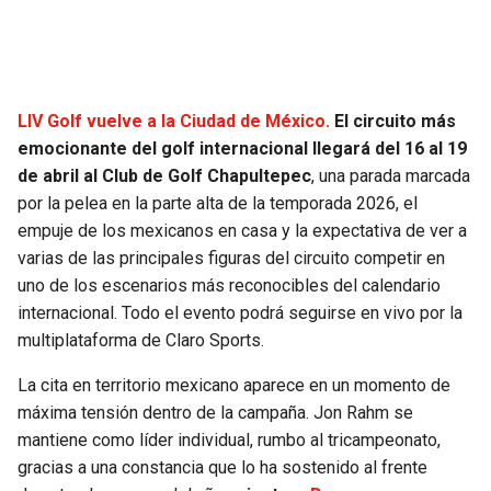
SEAHAWKS
PELICANS
BEARS
SPURS
LIV Golf vuelve a la Ciudad de México.
El circuito más
emocionante del golf internacional llegará del 16 al 19
LIONS
NUGGETS
de abril al Club de Golf Chapultepec
, una parada marcada
por la pelea en la parte alta de la temporada 2026, el
PACKERS
TIMBERWOLVES
empuje de los mexicanos en casa y la expectativa de ver a
varias de las principales figuras del circuito competir en
VIKINGS
THUNDER
uno de los escenarios más reconocibles del calendario
internacional. Todo el evento podrá seguirse en vivo por la
FALCONS
TRAIL BLAZERS
multiplataforma de Claro Sports.
PANTHERS
JAZZ
La cita en territorio mexicano aparece en un momento de
máxima tensión dentro de la campaña. Jon Rahm se
mantiene como líder individual, rumbo al tricampeonato,
SAINTS
gracias a una constancia que lo ha sostenido al frente