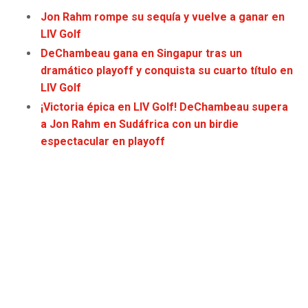
JAGUARS
WIZARDS
Jon Rahm rompe su sequía y vuelve a ganar en
LIV Golf
TITANS
WARRIORS
DeChambeau gana en Singapur tras un
dramático playoff y conquista su cuarto título en
COWBOYS
CLIPPERS
LIV Golf
¡Victoria épica en LIV Golf! DeChambeau supera
GIANTS
LAKERS
a Jon Rahm en Sudáfrica con un birdie
espectacular en playoff
EAGLES
SUNS
COMMANDERS
KINGS
CARDINALS
MAVERICKS
RAMS
ROCKETS
49ERS
GRIZZLIES