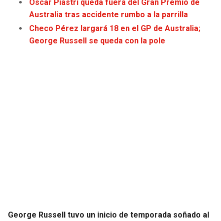
Oscar Piastri queda fuera del Gran Premio de
JAGUARS
WIZARDS
Australia tras accidente rumbo a la parrilla
Checo Pérez largará 18 en el GP de Australia;
TITANS
WARRIORS
George Russell se queda con la pole
COWBOYS
CLIPPERS
GIANTS
LAKERS
EAGLES
SUNS
COMMANDERS
KINGS
CARDINALS
MAVERICKS
RAMS
ROCKETS
49ERS
GRIZZLIES
George Russell tuvo un inicio de temporada soñado al