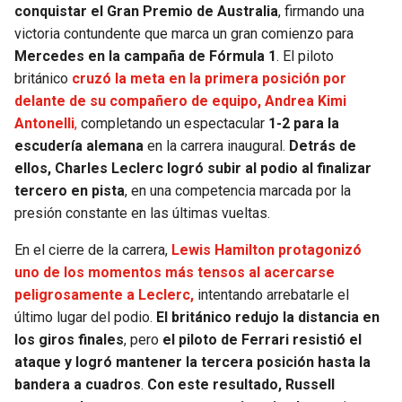
conquistar el Gran Premio de Australia
, firmando una
victoria contundente que marca un gran comienzo para
SEAHAWKS
PELICANS
Mercedes en la campaña de Fórmula 1
. El piloto
británico
cruzó la meta en la primera posición por
BEARS
SPURS
delante de su compañero de equipo, Andrea Kimi
Antonelli
,
completando un espectacular
1-2 para la
LIONS
NUGGETS
escudería alemana
en la carrera inaugural.
Detrás de
ellos, Charles Leclerc logró subir al podio al finalizar
PACKERS
TIMBERWOLVES
tercero en pista
, en una competencia marcada por la
presión constante en las últimas vueltas.
VIKINGS
THUNDER
En el cierre de la carrera,
Lewis Hamilton protagonizó
FALCONS
TRAIL BLAZERS
uno de los momentos más tensos al acercarse
peligrosamente a Leclerc,
intentando arrebatarle el
PANTHERS
JAZZ
último lugar del podio.
El británico redujo la distancia en
los giros finales
, pero
el piloto de Ferrari resistió el
SAINTS
ataque y logró mantener la tercera posición hasta la
bandera a cuadros
.
Con este resultado, Russell