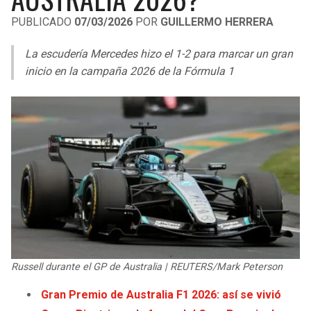
LIGA DE EXPANSIÓN MX
UEFA EUROPA LEAGUE
PUBLICADO
07/03/2026
POR
GUILLERMO HERRERA
RAIDERS
CAVALIERS
LEAGUES CUP
UEFA CONFERENCE LEAGUE
La escudería Mercedes hizo el 1-2 para marcar un gran
MLS
inicio en la campaña 2026 de la Fórmula 1
CHARGERS
PISTONS
COPA LIBERTADORES
RAVENS
PACERS
COPA SUDAMERICANA
BENGALS
BUCKS
LIGA BETPLAY
BROWNS
HAWKS
OTRAS LIGAS
STEELERS
HORNETS
TEXANS
HEAT
Russell durante el GP de Australia | REUTERS/Mark Peterson
COLTS
MAGIC
Gran Premio de Australia F1 2026: así se vivió