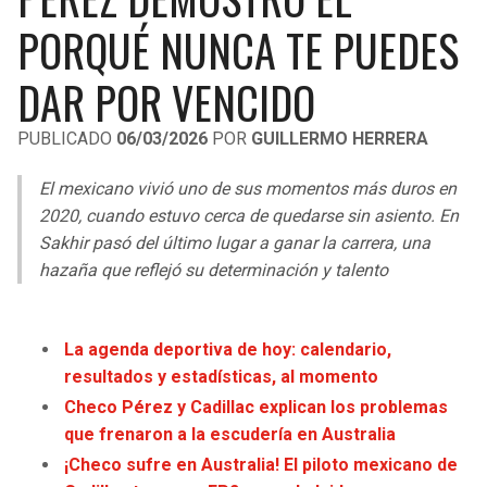
LIGA DE EXPANSIÓN MX
UEFA EUROPA LEAGUE
PORQUÉ NUNCA TE PUEDES
RAIDERS
CAVALIERS
LEAGUES CUP
UEFA CONFERENCE LEAGUE
DAR POR VENCIDO
MLS
CHARGERS
PISTONS
PUBLICADO
06/03/2026
POR
GUILLERMO HERRERA
COPA LIBERTADORES
RAVENS
PACERS
El mexicano vivió uno de sus momentos más duros en
COPA SUDAMERICANA
2020, cuando estuvo cerca de quedarse sin asiento. En
BENGALS
BUCKS
Sakhir pasó del último lugar a ganar la carrera, una
LIGA BETPLAY
hazaña que reflejó su determinación y talento
BROWNS
HAWKS
OTRAS LIGAS
STEELERS
HORNETS
La agenda deportiva de hoy: calendario,
resultados y estadísticas, al momento
TEXANS
HEAT
Checo Pérez y Cadillac explican los problemas
que frenaron a la escudería en Australia
COLTS
MAGIC
¡Checo sufre en Australia! El piloto mexicano de