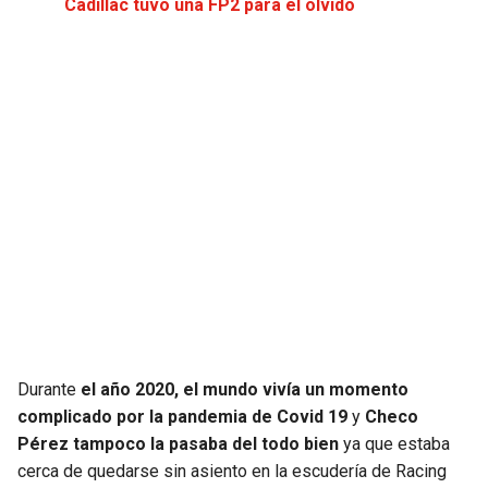
Cadillac tuvo una FP2 para el olvido
JAGUARS
WIZARDS
TITANS
WARRIORS
COWBOYS
CLIPPERS
GIANTS
LAKERS
EAGLES
SUNS
COMMANDERS
KINGS
CARDINALS
MAVERICKS
Durante
el año 2020, el mundo vivía un momento
complicado por la pandemia de Covid 19
y
Checo
RAMS
ROCKETS
Pérez tampoco la pasaba del todo bien
ya que estaba
cerca de quedarse sin asiento en la escudería de Racing
49ERS
GRIZZLIES