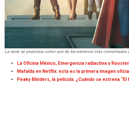
La serie se posiciona como uno de los estrenos más comentados
La Oficina México, Emergencia radiactiva y Rooste
Mafalda en Netflix: esta es la primera imagen oficia
Peaky Blinders, la película: ¿Cuándo se estrena “El