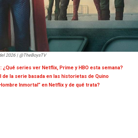
 del 2026 | @TheBoysTV
r: ¿Qué series ver Netflix, Prime y HBO esta semana?
l de la serie basada en las historietas de Quino
 Hombre Inmortal” en Netflix y de qué trata?