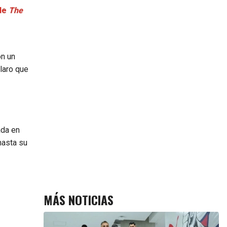
 de
The
n un
laro que
ada en
hasta su
MÁS NOTICIAS