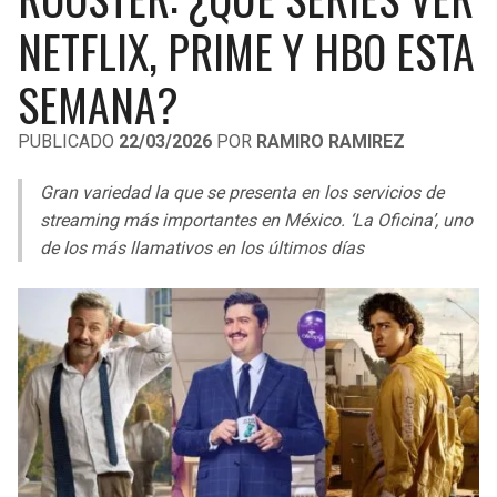
LIGA DE EXPANSIÓN MX
UEFA EUROPA LEAGUE
NETFLIX, PRIME Y HBO ESTA
RAIDERS
CAVALIERS
LEAGUES CUP
UEFA CONFERENCE LEAGUE
SEMANA?
MLS
CHARGERS
PISTONS
PUBLICADO
22/03/2026
POR
RAMIRO RAMIREZ
COPA LIBERTADORES
RAVENS
PACERS
Gran variedad la que se presenta en los servicios de
COPA SUDAMERICANA
streaming más importantes en México. ‘La Oficina’, uno
BENGALS
BUCKS
de los más llamativos en los últimos días
LIGA BETPLAY
BROWNS
HAWKS
OTRAS LIGAS
STEELERS
HORNETS
TEXANS
HEAT
COLTS
MAGIC