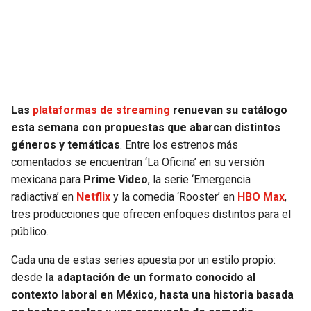
SEAHAWKS
PELICANS
BEARS
SPURS
LIONS
NUGGETS
Las
plataformas de streaming
renuevan su catálogo
esta semana con propuestas que abarcan distintos
PACKERS
TIMBERWOLVES
géneros y temáticas
. Entre los estrenos más
comentados se encuentran ‘La Oficina’ en su versión
VIKINGS
THUNDER
mexicana para
Prime Video
, la serie ‘Emergencia
radiactiva’ en
Netflix
y la comedia ‘Rooster’ en
HBO Max
,
FALCONS
TRAIL BLAZERS
tres producciones que ofrecen enfoques distintos para el
público.
PANTHERS
JAZZ
Cada una de estas series apuesta por un estilo propio:
desde
la adaptación de un formato conocido al
SAINTS
contexto laboral en México, hasta una historia basada