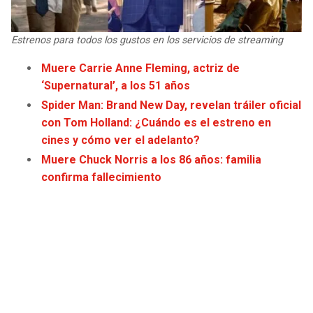
JAGUARS
WIZARDS
Estrenos para todos los gustos en los servicios de streaming
TITANS
WARRIORS
Muere Carrie Anne Fleming, actriz de
‘Supernatural’, a los 51 años
COWBOYS
CLIPPERS
Spider Man: Brand New Day, revelan tráiler oficial
GIANTS
LAKERS
con Tom Holland: ¿Cuándo es el estreno en
cines y cómo ver el adelanto?
EAGLES
SUNS
Muere Chuck Norris a los 86 años: familia
confirma fallecimiento
COMMANDERS
KINGS
CARDINALS
MAVERICKS
RAMS
ROCKETS
49ERS
GRIZZLIES