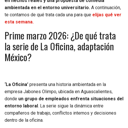
en hechos reales y una propuesta de comedia
BUCCANEERS
ambientada en el entorno universitario.
A continuación,
te contamos de qué trata cada una para que
elijas qué ver
esta semana.
Prime marzo 2026: ¿De qué trata
la serie de La Oficina, adaptación
México?
‘La Oficina’
presenta una historia ambientada en la
empresa Jabones Olimpo, ubicada en Aguascalientes,
donde
un grupo de empleados enfrenta situaciones del
entorno laboral
. La serie sigue la dinámica entre
compañeros de trabajo, conflictos internos y decisiones
dentro de la oficina.