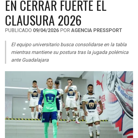
EN CERRAR FUERTE EL
LIGA DE EXPANSIÓN MX
UEFA EUROPA LEAGUE
CLAUSURA 2026
RAIDERS
CAVALIERS
LEAGUES CUP
UEFA CONFERENCE LEAGUE
PUBLICADO
09/04/2026
POR
AGENCIA PRESSPORT
MLS
CHARGERS
PISTONS
El equipo universitario busca consolidarse en la tabla
COPA LIBERTADORES
RAVENS
PACERS
mientras mantiene su postura tras la jugada polémica
COPA SUDAMERICANA
ante Guadalajara
BENGALS
BUCKS
LIGA BETPLAY
BROWNS
HAWKS
OTRAS LIGAS
STEELERS
HORNETS
TEXANS
HEAT
COLTS
MAGIC