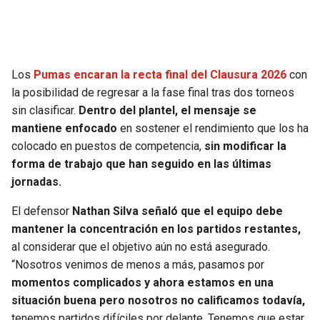
SEAHAWKS
PELICANS
BEARS
SPURS
Los
Pumas encaran la recta final del Clausura 2026
con
la posibilidad de regresar a la fase final tras dos torneos
LIONS
NUGGETS
sin clasificar.
Dentro del plantel, el mensaje se
mantiene enfocado
en sostener el rendimiento que los ha
PACKERS
TIMBERWOLVES
colocado en puestos de competencia,
sin modificar la
forma de trabajo que han seguido en las últimas
VIKINGS
THUNDER
jornadas.
El defensor
Nathan Silva señaló que el equipo debe
FALCONS
TRAIL BLAZERS
mantener la concentración en los partidos restantes,
al considerar que el objetivo aún no está asegurado.
PANTHERS
JAZZ
“Nosotros venimos de menos a más, pasamos por
momentos complicados y ahora estamos en una
SAINTS
situación buena pero nosotros no calificamos todavía,
tenemos partidos difíciles por delante. Tenemos que estar