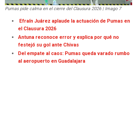
JAGUARS
WIZARDS
Pumas pide calma en el cierre del Clausura 2026 | Imago 7
Efraín Juárez aplaude la actuación de Pumas en
TITANS
WARRIORS
el Clausura 2026
Antuna reconoce error y explica por qué no
COWBOYS
CLIPPERS
festejó su gol ante Chivas
Del empate al caos: Pumas queda varado rumbo
GIANTS
LAKERS
al aeropuerto en Guadalajara
EAGLES
SUNS
COMMANDERS
KINGS
CARDINALS
MAVERICKS
RAMS
ROCKETS
49ERS
GRIZZLIES