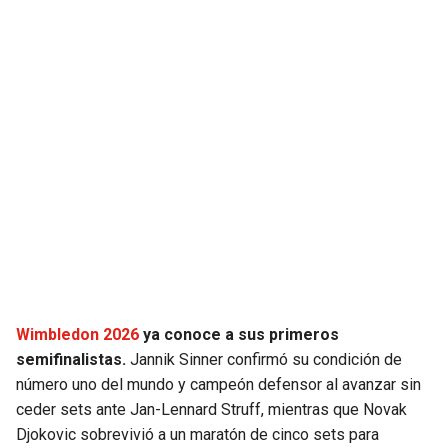
JAGUARS
WIZARDS
TITANS
WARRIORS
COWBOYS
CLIPPERS
GIANTS
LAKERS
EAGLES
SUNS
COMMANDERS
KINGS
CARDINALS
MAVERICKS
Wimbledon 2026
ya conoce a sus primeros
semifinalistas.
Jannik Sinner confirmó su condición de
RAMS
ROCKETS
número uno del mundo y campeón defensor al avanzar sin
ceder sets ante Jan-Lennard Struff, mientras que Novak
Djokovic sobrevivió a un maratón de cinco sets para
49ERS
GRIZZLIES