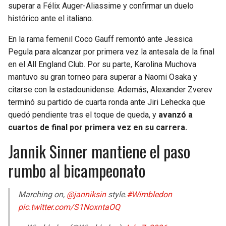
superar a Félix Auger-Aliassime y confirmar un duelo
histórico ante el italiano.
SEAHAWKS
PELICANS
En la rama femenil Coco Gauff remontó ante Jessica
BEARS
SPURS
Pegula para alcanzar por primera vez la antesala de la final
en el All England Club. Por su parte, Karolina Muchova
LIONS
NUGGETS
mantuvo su gran torneo para superar a Naomi Osaka y
citarse con la estadounidense. Además, Alexander Zverev
PACKERS
TIMBERWOLVES
terminó su partido de cuarta ronda ante Jiri Lehecka que
quedó pendiente tras el toque de queda, y
avanzó a
VIKINGS
THUNDER
cuartos de final por primera vez en su carrera.
Jannik Sinner mantiene el paso
FALCONS
TRAIL BLAZERS
rumbo al bicampeonato
PANTHERS
JAZZ
Marching on,
@janniksin
style.
#Wimbledon
SAINTS
pic.twitter.com/S1NoxntaOQ