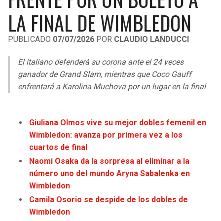
LIGA DE EXPANSIÓN MX
UEFA EUROPA LEAGUE
LA FINAL DE WIMBLEDON
RAIDERS
CAVALIERS
LEAGUES CUP
UEFA CONFERENCE LEAGUE
PUBLICADO
07/07/2026
POR
CLAUDIO LANDUCCI
MLS
CHARGERS
PISTONS
El italiano defenderá su corona ante el 24 veces
COPA LIBERTADORES
ganador de Grand Slam, mientras que Coco Gauff
RAVENS
PACERS
enfrentará a Karolina Muchova por un lugar en la final
COPA SUDAMERICANA
BENGALS
BUCKS
LIGA BETPLAY
Giuliana Olmos vive su mejor dobles femenil en
BROWNS
HAWKS
Wimbledon: avanza por primera vez a los
OTRAS LIGAS
cuartos de final
STEELERS
HORNETS
Naomi Osaka da la sorpresa al eliminar a la
número uno del mundo Aryna Sabalenka en
TEXANS
HEAT
Wimbledon
Camila Osorio se despide de los dobles de
COLTS
MAGIC
Wimbledon