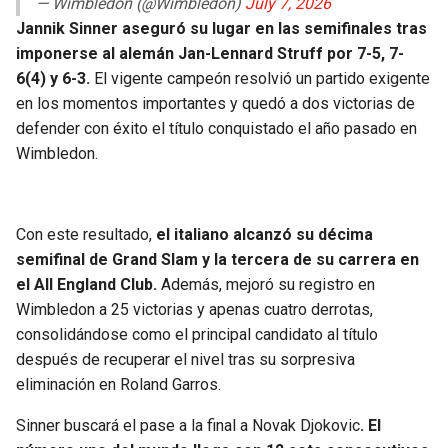
— Wimbledon (@Wimbledon)
July 7, 2026
BUCCANEERS
Jannik Sinner aseguró su lugar en las semifinales tras
imponerse al alemán Jan-Lennard Struff por 7-5, 7-
6(4) y 6-3.
El vigente campeón resolvió un partido exigente
en los momentos importantes y quedó a dos victorias de
defender con éxito el título conquistado el año pasado en
Wimbledon.
Con este resultado,
el italiano alcanzó su décima
semifinal de Grand Slam y la tercera de su carrera en
el All England Club.
Además, mejoró su registro en
Wimbledon a 25 victorias y apenas cuatro derrotas,
consolidándose como el principal candidato al título
después de recuperar el nivel tras su sorpresiva
eliminación en Roland Garros.
Sinner buscará el pase a la final a Novak Djokovic
. El