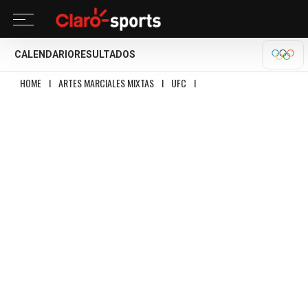
CALENDARIO
RESULTADOS
OLÍM
HOME
I
ARTES MARCIALES MIXTAS
I
UFC
I
JIRI PROCHAZKA VS CARLOS UL