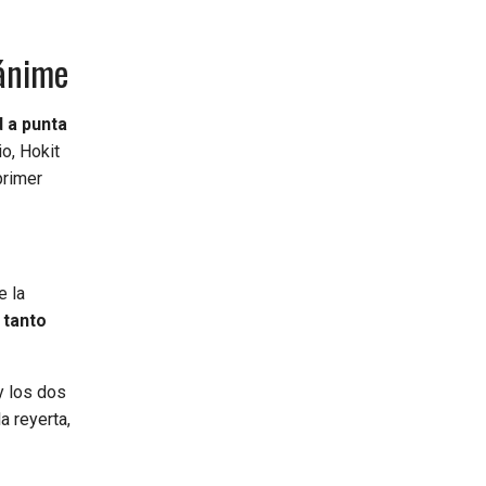
nánime
d a punta
o, Hokit
primer
e la
 tanto
y los dos
a reyerta,