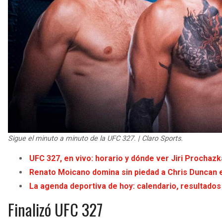
Sigue el minuto a minuto de la UFC 327. | Claro Sports.
UFC 327, en vivo: horario y dónde ver Jiri Prochazk
Renato Moicano domina sin piedad a Chris Duncan
La agenda deportiva de hoy: calendario, resultados
Finalizó UFC 327