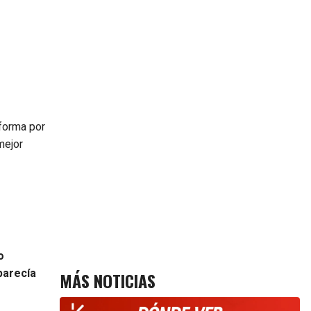
forma por
 mejor
o
parecía
MÁS NOTICIAS