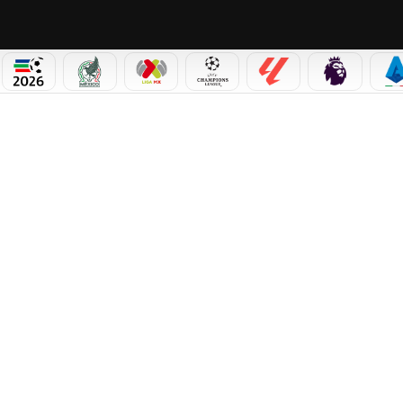
PICOS
MUNDIAL 2026
SELECCIÓN MEXICANA
LIGA MX
CHAMPIONS LEAGUE
LALIGA
PREMIER L
S
BERG: RESUMEN Y RESULTADO DE LA PELEA DE UFC 327 ESTE 11 DE ABRIL