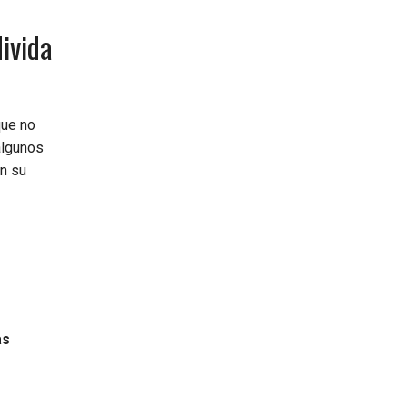
ivida
que no
algunos
on su
as