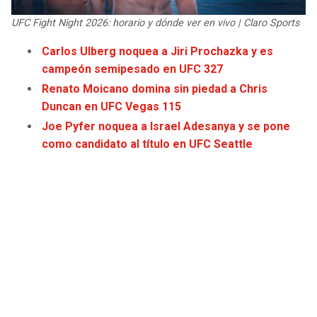
JAGUARS
WIZARDS
UFC Fight Night 2026: horario y dónde ver en vivo | Claro Sports
TITANS
WARRIORS
Carlos Ulberg noquea a Jiri Prochazka y es
campeón semipesado en UFC 327
COWBOYS
CLIPPERS
Renato Moicano domina sin piedad a Chris
Duncan en UFC Vegas 115
GIANTS
LAKERS
Joe Pyfer noquea a Israel Adesanya y se pone
como candidato al título en UFC Seattle
EAGLES
SUNS
COMMANDERS
KINGS
CARDINALS
MAVERICKS
RAMS
ROCKETS
49ERS
GRIZZLIES