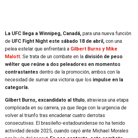
SEAHAWKS
PELICANS
BEARS
SPURS
La UFC llega a Winnipeg, Canadá,
para una nueva función
de
UFC Fight Night este sábado 18 de abril,
con una
LIONS
NUGGETS
pelea estelar que enfrentará a
Gilbert Burns y Mike
Malott.
Se trata de un combate en la
división de peso
PACKERS
TIMBERWOLVES
wélter que reúne a dos peleadores en momentos
contrastantes
dentro de la promoción, ambos con la
VIKINGS
THUNDER
necesidad de sumar una victoria que los
impulse en la
categoría.
FALCONS
TRAIL BLAZERS
Gilbert Burns, excandidato al título
, atraviesa una etapa
complicada en su carrera, ya que llega con la urgencia de
PANTHERS
JAZZ
volver al triunfo tras encadenar cuatro derrotas
consecutivas. El brasileño-estadounidense no ha tenido
SAINTS
actividad desde 2025, cuando cayó ante Michael Morales