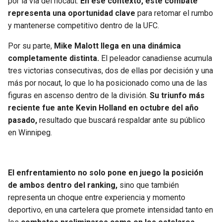
por la vía del nocaut.
En ese contexto, este combate
BUCCANEERS
representa una oportunidad clave
para retomar el rumbo
y mantenerse competitivo dentro de la UFC.
Por su parte,
Mike Malott llega en una dinámica
completamente distinta.
El peleador canadiense acumula
tres victorias consecutivas, dos de ellas por decisión y una
más por nocaut, lo que lo ha posicionado como una de las
figuras en ascenso dentro de la división.
Su triunfo más
reciente fue ante Kevin Holland en octubre del año
pasado,
resultado que buscará respaldar ante su público
en Winnipeg.
El enfrentamiento no solo pone en juego la posición
de ambos dentro del ranking,
sino que también
representa un choque entre experiencia y momento
deportivo, en una cartelera que promete intensidad tanto en