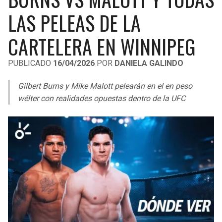
LIGA DE EXPANSIÓN MX
UEFA EUROPA LEAGUE
LAS PELEAS DE LA
RAIDERS
CAVALIERS
LEAGUES CUP
UEFA CONFERENCE LEAGUE
CARTELERA EN WINNIPEG
MLS
CHARGERS
PISTONS
PUBLICADO
16/04/2026
POR
DANIELA GALINDO
COPA LIBERTADORES
RAVENS
PACERS
Gilbert Burns y Mike Malott pelearán en el en peso
COPA SUDAMERICANA
wélter con realidades opuestas dentro de la UFC
BENGALS
BUCKS
LIGA BETPLAY
BROWNS
HAWKS
OTRAS LIGAS
STEELERS
HORNETS
TEXANS
HEAT
COLTS
MAGIC