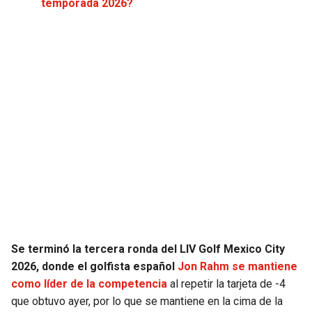
temporada 2026?
JAGUARS
WIZARDS
TITANS
WARRIORS
COWBOYS
CLIPPERS
GIANTS
LAKERS
EAGLES
SUNS
COMMANDERS
KINGS
CARDINALS
MAVERICKS
Se terminó la tercera ronda del LIV Golf Mexico City
2026, donde el golfista español
Jon Rahm se mantiene
RAMS
ROCKETS
como líder de la competencia
al repetir la tarjeta de -4
que obtuvo ayer, por lo que se mantiene en la cima de la
49ERS
GRIZZLIES