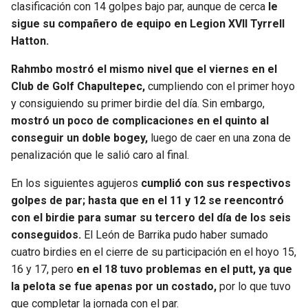
clasificación con 14 golpes bajo par, aunque de cerca
le
sigue su compañero de equipo en Legion XVII Tyrrell
SEAHAWKS
PELICANS
Hatton.
BEARS
SPURS
Rahmbo mostró el mismo nivel que el viernes en el
Club de Golf Chapultepec,
cumpliendo con el primer hoyo
LIONS
NUGGETS
y consiguiendo su primer birdie del día. Sin embargo,
mostró un poco de complicaciones en el quinto al
PACKERS
TIMBERWOLVES
conseguir un doble bogey,
luego de caer en una zona de
penalización que le salió caro al final.
VIKINGS
THUNDER
En los siguientes agujeros
cumplió con sus respectivos
golpes de par; hasta que en el 11 y 12 se reencontró
FALCONS
TRAIL BLAZERS
con el birdie para sumar su tercero del día de los seis
conseguidos.
El León de Barrika pudo haber sumado
PANTHERS
JAZZ
cuatro birdies en el cierre de su participación en el hoyo 15,
16 y 17, pero
en el 18 tuvo problemas en el putt, ya que
SAINTS
la pelota se fue apenas por un costado,
por lo que tuvo
que completar la jornada con el par.