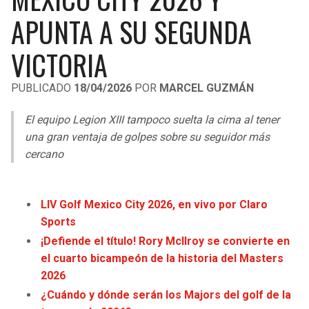
LIGA DE EXPANSIÓN MX
UEFA EUROPA LEAGUE
APUNTA A SU SEGUNDA
RAIDERS
CAVALIERS
LEAGUES CUP
UEFA CONFERENCE LEAGUE
VICTORIA
MLS
CHARGERS
PISTONS
PUBLICADO
18/04/2026
POR
MARCEL GUZMÁN
COPA LIBERTADORES
RAVENS
PACERS
El equipo Legion XIII tampoco suelta la cima al tener
COPA SUDAMERICANA
una gran ventaja de golpes sobre su seguidor más
BENGALS
BUCKS
cercano
LIGA BETPLAY
BROWNS
HAWKS
OTRAS LIGAS
LIV Golf Mexico City 2026, en vivo por Claro
STEELERS
HORNETS
Sports
¡Defiende el título! Rory McIlroy se convierte en
TEXANS
HEAT
el cuarto bicampeón de la historia del Masters
2026
COLTS
MAGIC
¿Cuándo y dónde serán los Majors del golf de la