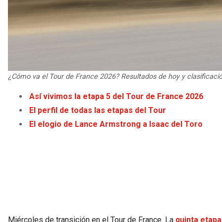
¿Cómo va el Tour de France 2026? Resultados de hoy y clasificació
Así vivimos la etapa 5 del Tour de France 2026
El perfil de todas las etapas del Tour
El elogio de Lance Armstrong a Isaac del Toro
Miércoles de transición en el Tour de France. La
quinta etapa