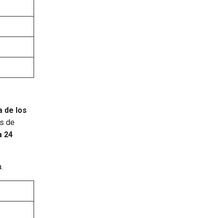
a de los
as de
a 24
.