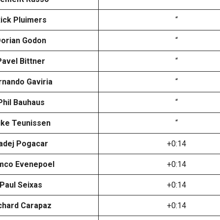
ick Pluimers
“
orian Godon
“
Pavel Bittner
“
rnando Gaviria
“
Phil Bauhaus
“
ke Teunissen
“
adej Pogacar
+0:14
mco Evenepoel
+0:14
Paul Seixas
+0:14
chard Carapaz
+0:14