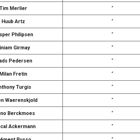
Tim Merlier
“
Huub Artz
“
sper Philipsen
“
iniam Girmay
“
ads Pedersen
“
Milan Fretin
“
nthony Turgis
“
n Waerenskjold
“
nno Berckmoes
“
cal Ackermann
“
lément Russo
“