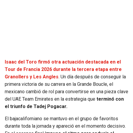
SEAHAWKS
PELICANS
BEARS
SPURS
LIONS
NUGGETS
PACKERS
TIMBERWOLVES
Isaac del Toro firmó otra actuación destacada en el
Tour de Francia 2026 durante la tercera etapa entre
VIKINGS
THUNDER
Granollers y Les Angles
. Un día después de conseguir la
primera victoria de su carrera en la Grande Boucle, el
FALCONS
TRAIL BLAZERS
mexicano cambió de rol para convertirse en una pieza clave
del UAE Team Emirates en la estrategia que
terminó con
PANTHERS
JAZZ
el triunfo de Tadej Pogacar.
El bajacaliforniano se mantuvo en el grupo de favoritos
SAINTS
durante toda la jornada y apareció en el momento decisivo.