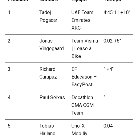
1.
Tadej
UAE Team
4:45:11 +10″
Pogacar
Emirates –
XRG
2.
Jonas
Team Visma
0:02 +6″
Vingegaard
| Lease a
Bike
3.
Richard
EF
” +4″
Carapaz
Education –
EasyPost
4.
Paul Seixas
Decathlon
“
CMA CGM
Team
5.
Tobias
Uno-X
0:04
Halland
Mobiliy