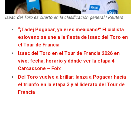
JAGUARS
WIZARDS
Isaac del Toro es cuarto en la clasificación general | Reuters
TITANS
WARRIORS
“¡Tadej Pogacar, ya eres mexicano!” El ciclista
esloveno se une a la fiesta de Isaac del Toro en
COWBOYS
CLIPPERS
el Tour de Francia
GIANTS
LAKERS
Isaac del Toro en el Tour de Francia 2026 en
vivo: fecha, horario y dónde ver la etapa 4
Carcassone – Foix
EAGLES
SUNS
Del Toro vuelve a brillar: lanza a Pogacar hacia
el triunfo en la etapa 3 y al liderato del Tour de
COMMANDERS
KINGS
Francia
CARDINALS
MAVERICKS
RAMS
ROCKETS
49ERS
GRIZZLIES