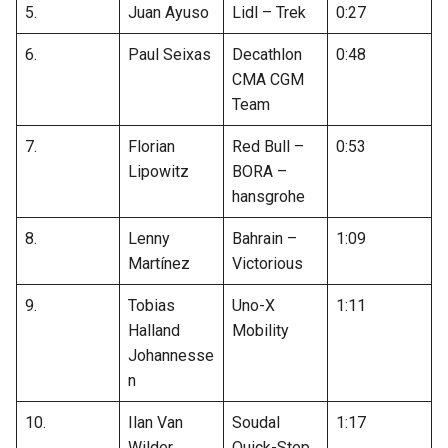
5.
Juan Ayuso
Lidl – Trek
0:27
6.
Paul Seixas
Decathlon
0:48
CMA CGM
Team
7.
Florian
Red Bull –
0:53
Lipowitz
BORA –
hansgrohe
8.
Lenny
Bahrain –
1:09
Martínez
Victorious
9.
Tobias
Uno-X
1:11
Halland
Mobility
Johannesse
n
10.
Ilan Van
Soudal
1:17
Wilder
Quick-Step