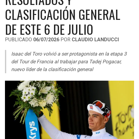
LIGA DE EXPANSIÓN MX
UEFA EUROPA LEAGUE
CLASIFICACIÓN GENERAL
RAIDERS
CAVALIERS
LEAGUES CUP
UEFA CONFERENCE LEAGUE
DE ESTE 6 DE JULIO
MLS
CHARGERS
PISTONS
PUBLICADO
06/07/2026
POR
CLAUDIO LANDUCCI
COPA LIBERTADORES
RAVENS
PACERS
Isaac del Toro volvió a ser protagonista en la etapa 3
COPA SUDAMERICANA
del Tour de Francia al trabajar para Tadej Pogacar,
BENGALS
BUCKS
nuevo líder de la clasificación general
LIGA BETPLAY
BROWNS
HAWKS
OTRAS LIGAS
STEELERS
HORNETS
TEXANS
HEAT
COLTS
MAGIC